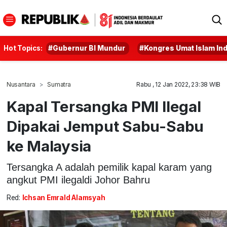
Hot Topics:
#Gubernur BI Mundur
#Kongres Umat Islam In
Nusantara
Sumatra
Rabu , 12 Jan 2022, 23:38 WIB
Kapal Tersangka PMI Ilegal
Dipakai Jemput Sabu-Sabu
ke Malaysia
Tersangka A adalah pemilik kapal karam yang
angkut PMI ilegaldi Johor Bahru
Red:
Ichsan Emrald Alamsyah