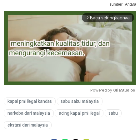
sumber : Antara
Baca selengkapnya
arrow_forward_ios
Powered by 
GliaStudios
kapal pmi ilegal kandas
sabu sabu malaysia
Mute
narkoba dari malaysia
acing kapal pmi ilegal
sabu
ekstasi dari malaysia