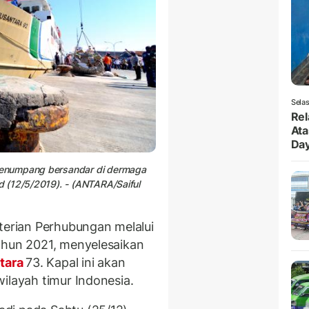
Selas
Rel
Ata
Da
penumpang bersandar di dermaga
 (12/5/2019). - (ANTARA/Saiful
rian Perhubungan melalui
ahun 2021, menyelesaikan
tara
73. Kapal ini akan
ilayah timur Indonesia.