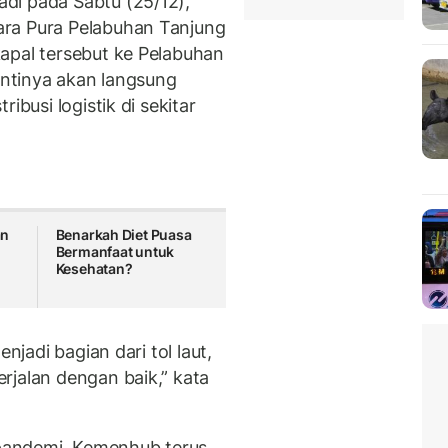
di pada Sabtu (25/12),
ra Pura Pelabuhan Tanjung
apal tersebut ke Pelabuhan
nantinya akan langsung
ibusi logistik di sekitar
an
Benarkah Diet Puasa
Bermanfaat untuk
Kesehatan?
njadi bagian dari tol laut,
rjalan dengan baik,” kata
pandemi, Kemenhub terus