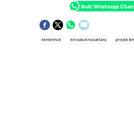
Ikuti Whatsapp Chan
kemenhub
km sabuk nusantara
proyek km