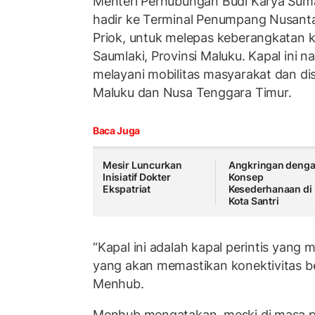
Menteri Perhubungan Budi Karya Suma
hadir ke Terminal Penumpang Nusanta
Priok, untuk melepas keberangkatan k
Saumlaki, Provinsi Maluku. Kapal ini 
melayani mobilitas masyarakat dan distr
Maluku dan Nusa Tenggara Timur.
Baca Juga
Mesir Luncurkan
Angkringan deng
Inisiatif Dokter
Konsep
Ekspatriat
Kesederhanaan di
Kota Santri
“Kapal ini adalah kapal perintis yang me
yang akan memastikan konektivitas be
Menhub.
Menhub mengatakan, meski di masa 