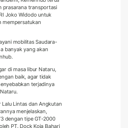
 prasarana transportasi
 RI Joko Widodo untuk
an mempersatukan
layani mobilitas Saudara-
ena banyak yang akan
nhub.
r di masa libur Nataru,
ngan baik, agar tidak
 menyebabkan terjadinya
 Nataru.
 Lalu Lintas dan Angkutan
rannya menjelaskan,
3 dengan tipe GT-2000
 oleh PT. Dock Koja Bahari