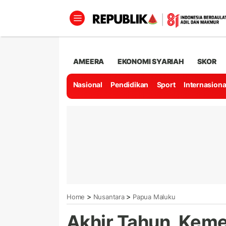
AMEERA
EKONOMI SYARIAH
SKOR
Nasional
Pendidikan
Sport
Internasiona
>
>
Home
Nusantara
Papua Maluku
Akhir Tahun, Kem