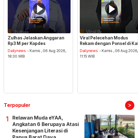
Zulhas Jelaskan Anggaran
Viral Pelecehan Modus
Rp3 M per Kopdes
Rekam dengan Ponsel di Ka
Dailynews
- Kamis , 06 Aug 2026,
Dailynews
- Kamis , 06 Aug 2026
18:30 WIB
11:15 WIB
>
Terpopuler
Relawan Muda eYAA,
1
Angkatan 6 Berupaya Atasi
Kesenjangan Literasi di
Papua Barat Daya