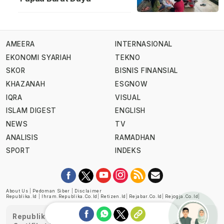
AMEERA
INTERNASIONAL
EKONOMI SYARIAH
TEKNO
SKOR
BISNIS FINANSIAL
KHAZANAH
ESGNOW
IQRA
VISUAL
ISLAM DIGEST
ENGLISH
NEWS
TV
ANALISIS
RAMADHAN
SPORT
INDEKS
About Us
|
Pedoman Siber
|
Disclaimer
Republika.id
|
Ihram.republika.co.id
|
Retizen.id
|
Rejabar.co.id
|
Rejogja.co.id
|
Republika telah diverifikasi oleh Dewan Pers