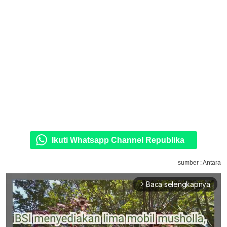
Ikuti Whatsapp Channel Republika
sumber : Antara
Baca selengkapnya
arrow_forward_ios