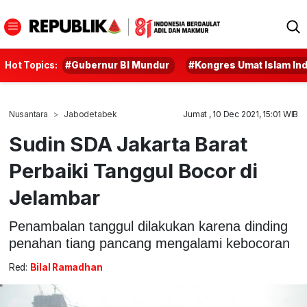
Hot Topics:
#Gubernur BI Mundur
#Kongres Umat Islam In
Nusantara
Jabodetabek
Jumat , 10 Dec 2021, 15:01 WIB
Sudin SDA Jakarta Barat
Perbaiki Tanggul Bocor di
Jelambar
Penambalan tanggul dilakukan karena dinding
penahan tiang pancang mengalami kebocoran
Red:
Bilal Ramadhan