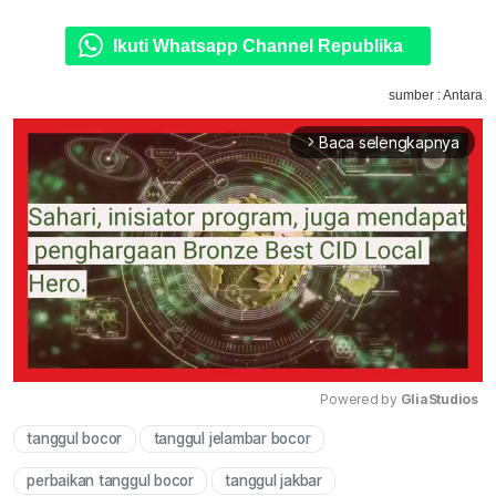
Ikuti Whatsapp Channel Republika
sumber : Antara
Baca selengkapnya
arrow_forward_ios
Powered by 
GliaStudios
tanggul bocor
tanggul jelambar bocor
Mute
perbaikan tanggul bocor
tanggul jakbar