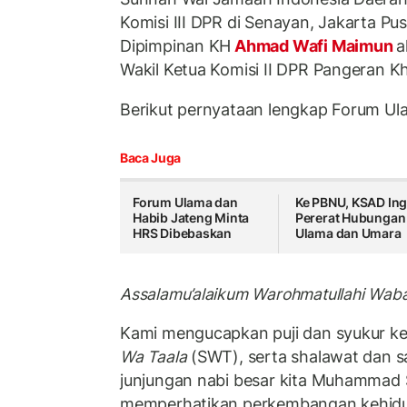
Komisi III DPR di Senayan, Jakarta Pus
Dipimpinan KH
Ahmad Wafi Maimun
a
Wakil Ketua Komisi II DPR Pangeran Kh
Berikut pernyataan lengkap Forum Ul
Baca Juga
Forum Ulama dan
Ke PBNU, KSAD Ing
Habib Jateng Minta
Pererat Hubungan
HRS Dibebaskan
Ulama dan Umara
Assalamu’alaikum Warohmatullahi Wab
Kami mengucapkan puji dan syukur ke
Wa Taala
(SWT), serta shalawat dan s
junjungan nabi besar kita Muhammad 
memperhatikan perkembangan kehid