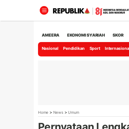
AMEERA
EKONOMI SYARIAH
SKOR
Nasional
Pendidikan
Sport
Internasiona
>
>
Home
News
Umum
Pernyataan Lengk