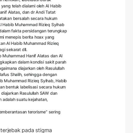
 yang telah dialami oleh Al Habib
f Alatas, dan dr Andi Tatat
atakan bersalah secara hukum
Al Habib Muhammad Rizieq Syihab
dalam fakta persidangan terungkap
mi menepis berita hoax yang
kan Al Habib Muhammad Rizieq
gi sekarat dll.
ib Muhammad Hanif Alatas dan Al
kapkan dalam kondisi sakit parah
gaimana diajarkan oleh Rasulullah
afus Shalih, sehingga dengan
ib Muhammad Rizieq Syihab, Habib
kan bentuk labelisasi secara hukum
diajarkan Rasulullah SAW dan
h adalah suatu kejahatan,
berantasan terorisme” sering
erjebak pada stigma