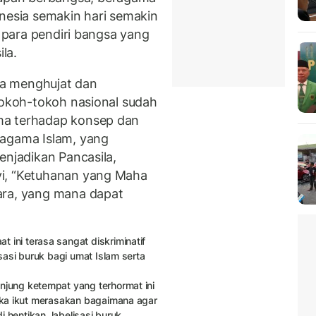
onesia semakin hari semakin
n para pendiri bangsa yang
la.
a menghujat dan
 tokoh-tokoh nasional sudah
ma terhadap konsep dan
 agama Islam, yang
enjadikan Pancasila,
yi, “Ketuhanan yang Maha
ara, yang mana dapat
ini terasa sangat diskriminatif
sasi buruk bagi umat Islam serta
jung ketempat yang terhormat ini
eka ikut merasakan bagaimana agar
i hentikan, labelisasi buruk