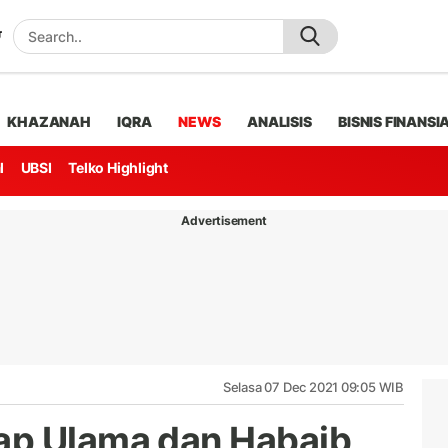
KHAZANAH
IQRA
NEWS
ANALISIS
BISNIS FINANSI
l
UBSI
Telko Highlight
Advertisement
Selasa 07 Dec 2021 09:05 WIB
ap Ulama dan Habaib