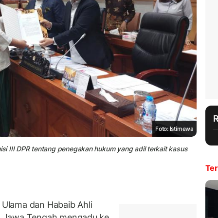
Foto: Istimewa
i III DPR tentang penegakan hukum yang adil terkait kasus
Ter
Ulama dan Habaib Ahli
h Jawa Tengah mengadu ke