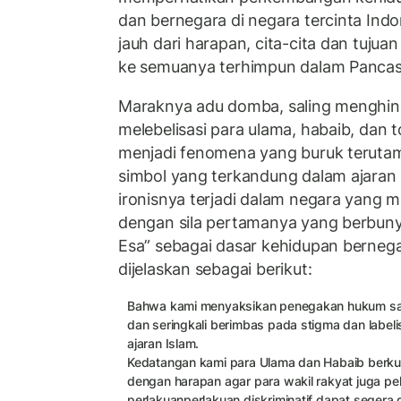
dan bernegara di negara tercinta Ind
jauh dari harapan, cita-cita dan tujua
ke semuanya terhimpun dalam Pancasi
Maraknya adu domba, saling menghin
melebelisasi para ulama, habaib, dan
menjadi fenomena yang buruk teruta
simbol yang terkandung dalam ajaran
ironisnya terjadi dalam negara yang m
dengan sila pertamanya yang berbun
Esa” sebagai dasar kehidupan berneg
dijelaskan sebagai berikut:
Bahwa kami menyaksikan penegakan hukum saat 
dan seringkali berimbas pada stigma dan labeli
ajaran Islam.
Kedatangan kami para Ulama dan Habaib berkun
dengan harapan agar para wakil rakyat juga p
perlakuanperlakuan diskriminatif dapat segera d