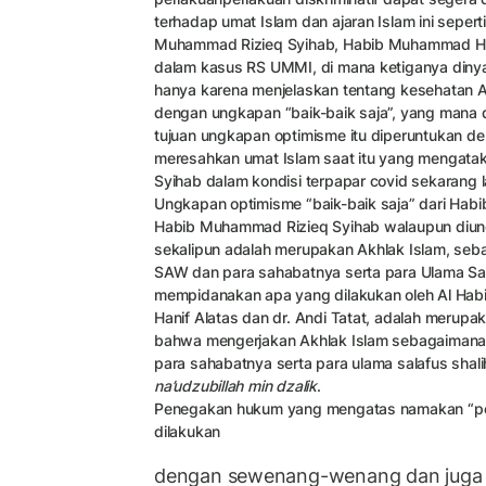
terhadap umat Islam dan ajaran Islam ini seperti
Muhammad Rizieq Syihab, Habib Muhammad Hani
dalam kasus RS UMMI, di mana ketiganya diny
hanya karena menjelaskan tentang kesehatan 
dengan ungkapan “baik-baik saja”, yang mana 
tujuan ungkapan optimisme itu diperuntukan de
meresahkan umat Islam saat itu yang mengata
Syihab dalam kondisi terpapar covid sekarang la
Ungkapan optimisme “baik-baik saja” dari Hab
Habib Muhammad Rizieq Syihab walaupun diung
sekalipun adalah merupakan Akhlak Islam, seba
SAW dan para sahabatnya serta para Ulama Sal
mempidanakan apa yang dilakukan oleh Al Hab
Hanif Alatas dan dr. Andi Tatat, adalah merupa
bahwa mengerjakan Akhlak Islam sebagaimana 
para sahabatnya serta para ulama salafus shali
na’udzubillah min dzalik
.
Penegakan hukum yang mengatas namakan “pem
dilakukan
dengan sewenang-wenang dan juga t