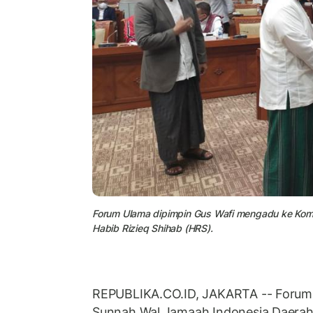
Forum Ulama dipimpin Gus Wafi mengadu ke Komis
Habib Rizieq Shihab (HRS).
REPUBLIKA.CO.ID, JAKARTA -- Forum 
Sunnah Wal Jamaah Indonesia Daera