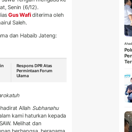
at, Senin (6/12).
lias
Gus Wafi
diterima oleh
airul Saleh.
ama dan Habaib Jateng:
Ahad
Pol
Pen
Ter
in
Respons DPR Atas
Permintaan Forum
Ulama
arokatuh
hadirat Allah
Subhanahu
alam kami haturkan kepada
SAW. Melihat dan
upan berbangsa, beragama