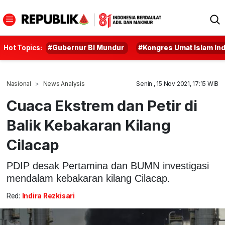
Hot Topics:
#Gubernur BI Mundur
#Kongres Umat Islam In
Nasional
News Analysis
Senin , 15 Nov 2021, 17:15 WIB
Cuaca Ekstrem dan Petir di
Balik Kebakaran Kilang
Cilacap
PDIP desak Pertamina dan BUMN investigasi
mendalam kebakaran kilang Cilacap.
Red:
Indira Rezkisari