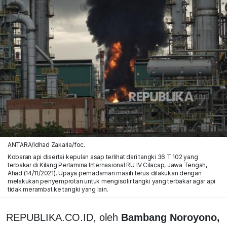
ANTARA/Idhad Zakaria/foc.
Kobaran api disertai kepulan asap terlihat dari tangki 36 T 102 yang
terbakar di Kilang Pertamina Internasional RU IV Cilacap, Jawa Tengah,
Ahad (14/11/2021). Upaya pemadaman masih terus dilakukan dengan
melakukan penyemprotan untuk mengisolir tangki yang terbakar agar api
tidak merambat ke tangki yang lain.
REPUBLIKA.CO.ID, oleh
Bambang Noroyono,