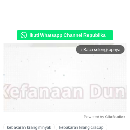
Ikuti Whatsapp Channel Republika
Baca selengkapnya
arrow_forward_ios
Powered by 
GliaStudios
kebakaran kilang minyak
kebakaran kilang cilacap
Mute