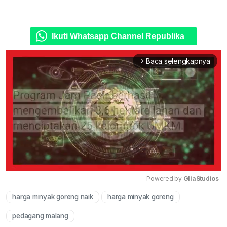
Ikuti Whatsapp Channel Republika
Baca selengkapnya
arrow_forward_ios
Powered by 
GliaStudios
harga minyak goreng naik
harga minyak goreng
Mute
pedagang malang