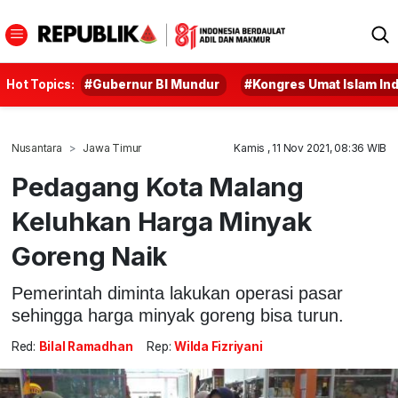
Hot Topics:
#Gubernur BI Mundur
#Kongres Umat Islam In
Nusantara
Jawa Timur
Kamis , 11 Nov 2021, 08:36 WIB
Pedagang Kota Malang
Keluhkan Harga Minyak
Goreng Naik
Pemerintah diminta lakukan operasi pasar
sehingga harga minyak goreng bisa turun.
Red:
Bilal Ramadhan
Rep:
Wilda Fizriyani