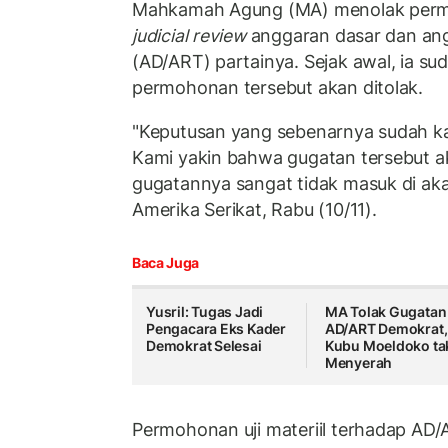
Mahkamah Agung (MA) menolak permoh
judicial review
anggaran dasar dan an
(AD/ART) partainya. Sejak awal, ia s
permohonan tersebut akan ditolak.
"Keputusan yang sebenarnya sudah ka
Kami yakin bahwa gugatan tersebut ak
gugatannya sangat tidak masuk di akal
Amerika Serikat, Rabu (10/11).
Baca Juga
Yusril: Tugas Jadi
MA Tolak Gugatan
Pengacara Eks Kader
AD/ART Demokrat,
Demokrat Selesai
Kubu Moeldoko ta
Menyerah
Permohonan uji materiil terhadap AD/