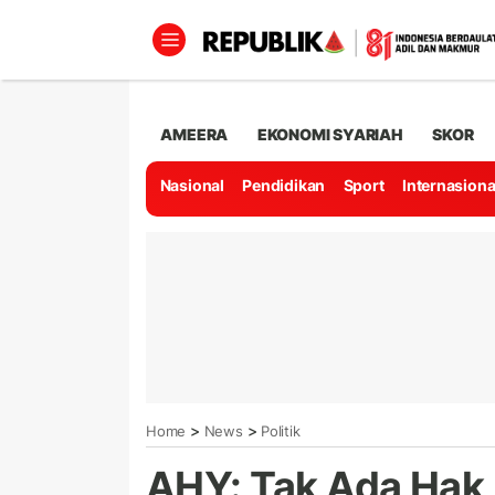
AMEERA
EKONOMI SYARIAH
SKOR
Nasional
Pendidikan
Sport
Internasiona
>
>
Home
News
Politik
AHY: Tak Ada Hak