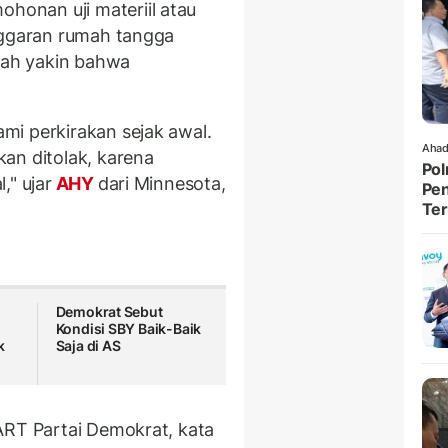
onan uji materiil atau
ggaran rumah tangga
udah yakin bahwa
mi perkirakan sejak awal.
Ahad
an ditolak, karena
Pol
," ujar
AHY
dari Minnesota,
Pen
Ter
Demokrat Sebut
Kondisi SBY Baik-Baik
k
Saja di AS
ART Partai Demokrat, kata