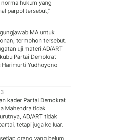
n norma hukum yang
l parpol tersebut,"
nggungjawab MA untuk
onan, termohon tersebut.
gatan uji materi AD/ART
 kubu Partai Demokrat
s Harimurti Yudhoyono
 3
n kader Partai Demokrat
hza Mahendra tidak
rutnya, AD/ART tidak
tai, tetapi juga ke luar.
 setiap orang yang belum