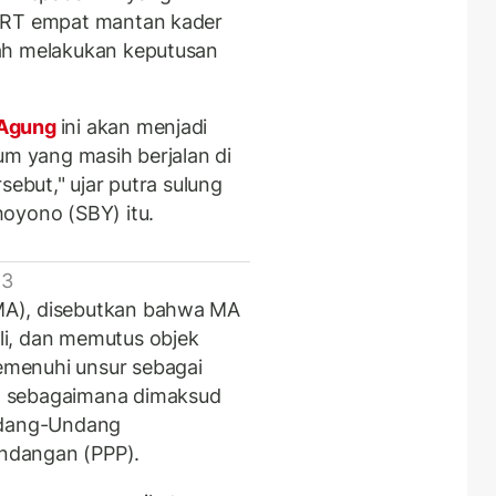
/ART empat mantan kader
ah melakukan keputusan
Agung
ini akan menjadi
um yang masih berjalan di
sebut," ujar putra sulung
oyono (SBY) itu.
 3
MA), disebutkan bahwa MA
i, dan memutus objek
menuhi unsur sebagai
n sebagaimana dimaksud
Undang-Undang
ndangan (PPP).