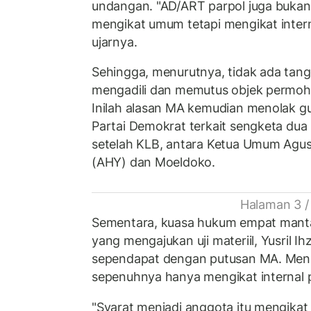
undangan. "AD/ART parpol juga buka
mengikat umum tetapi mengikat interna
ujarnya.
Sehingga, menurutnya, tidak ada ta
mengadili dan memutus objek permoh
Inilah alasan MA kemudian menolak gu
Partai Demokrat terkait sengketa dua
setelah KLB, antara Ketua Umum Agu
(AHY) dan Moeldoko.
Halaman 3 /
Sementara, kuasa hukum empat manta
yang mengajukan uji materiil, Yusril I
sependapat dengan putusan MA. Menu
sepenuhnya hanya mengikat internal par
"Syarat menjadi anggota itu mengikat