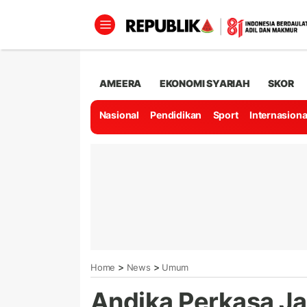
AMEERA
EKONOMI SYARIAH
SKOR
Nasional
Pendidikan
Sport
Internasiona
>
>
Home
News
Umum
Andika Perkasa Jal