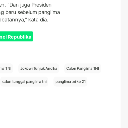
n. "Dan juga Presiden
ng baru sebelum panglima
abatannya," kata dia.
nel Republika
ima TNI
Jokowi Tunjuk Andika
Calon Panglima TNI
calon tunggal panglima tni
panglima tni ke 21