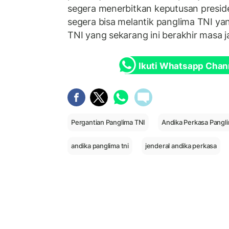
segera menerbitkan keputusan preside
segera bisa melantik panglima TNI ya
TNI yang sekarang ini berakhir masa j
Ikuti Whatsapp Chan
Pergantian Panglima TNI
Andika Perkasa Pangl
andika panglima tni
jenderal andika perkasa