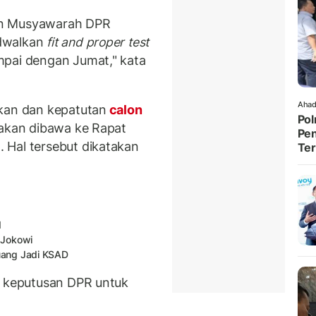
adan Musyawarah DPR
adwalkan
fit and proper test
mpai dengan Jumat," kata
Ahad
akan dan kepatutan
calon
Pol
 akan dibawa ke Rapat
Pen
 Hal tersebut dikatakan
Ter
I
n Jokowi
uang Jadi KSAD
a keputusan DPR untuk