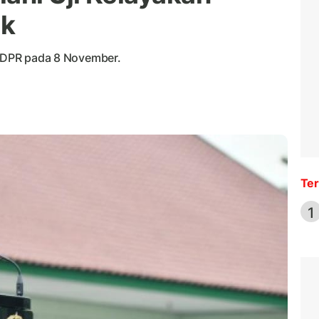
ok
di DPR pada 8 November.
Ter
1