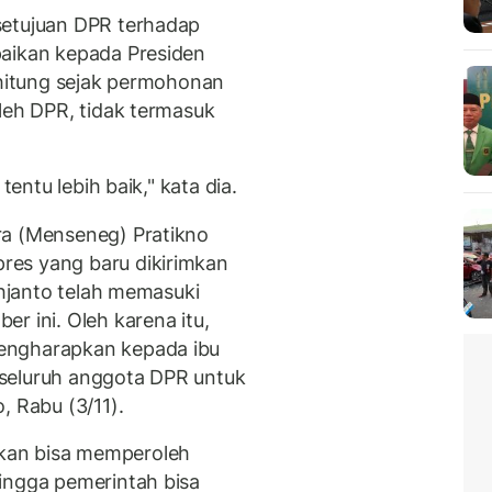
setujuan DPR terhadap
paikan kepada Presiden
rhitung sejak permohonan
leh DPR, tidak termasuk
tentu lebih baik," kata dia.
ra (Menseneg) Pratikno
res yang baru dikirimkan
ahjanto telah memasuki
r ini. Oleh karena itu,
engharapkan kepada ibu
seluruh anggota DPR untuk
, Rabu (3/11).
kan bisa memperoleh
ingga pemerintah bisa