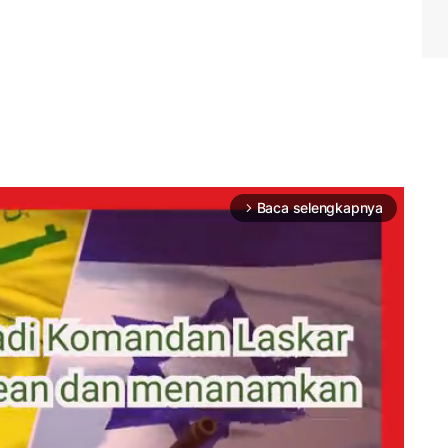
Baca selengkapnya
arrow_forward_ios