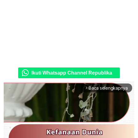
Ikuti Whatsapp Channel Republika
Baca selengkapnya
arrow_forward_ios