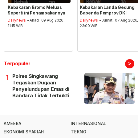
Kebakaran Bromo Meluas
Kebakaran Landa Gedung
Seperti ini Penampakannya
Bapenda Pemprov DKI
Dailynews
- Ahad , 09 Aug 2026,
Dailynews
- Jumat , 07 Aug 2026
11:15 WIB
23:00 WIB
>
Terpopuler
Polres Singkawang
1
Tegaskan Dugaan
Penyelundupan Emas di
Bandara Tidak Terbukti
AMEERA
INTERNASIONAL
EKONOMI SYARIAH
TEKNO