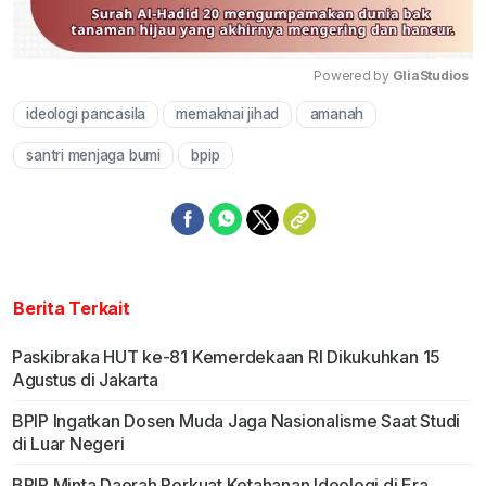
Powered by 
GliaStudios
ideologi pancasila
memaknai jihad
amanah
Mute
santri menjaga bumi
bpip
Berita Terkait
Paskibraka HUT ke-81 Kemerdekaan RI Dikukuhkan 15
Agustus di Jakarta
BPIP Ingatkan Dosen Muda Jaga Nasionalisme Saat Studi
di Luar Negeri
BPIP Minta Daerah Perkuat Ketahanan Ideologi di Era