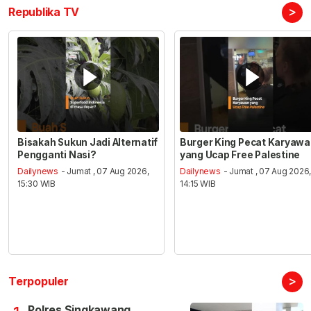
>
Republika TV
Bisakah Sukun Jadi Alternatif
Burger King Pecat Karyaw
Pengganti Nasi?
yang Ucap Free Palestine
Dailynews
- Jumat , 07 Aug 2026,
Dailynews
- Jumat , 07 Aug 2026
15:30 WIB
14:15 WIB
>
Terpopuler
Polres Singkawang