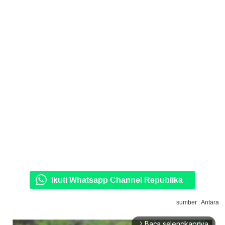
Ikuti Whatsapp Channel Republika
sumber : Antara
Baca selengkapnya
arrow_forward_ios