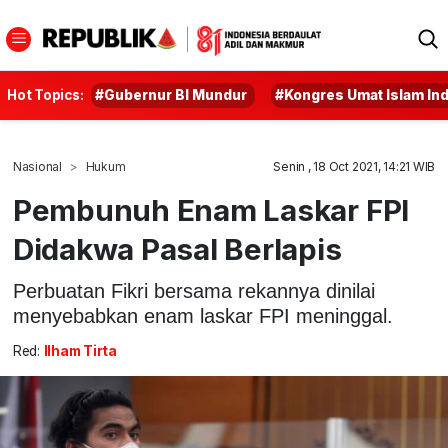
Hot Topics:
#Gubernur BI Mundur
#Kongres Umat Islam In
Nasional
Hukum
Senin , 18 Oct 2021, 14:21 WIB
Pembunuh Enam Laskar FPI
Didakwa Pasal Berlapis
Perbuatan Fikri bersama rekannya dinilai
menyebabkan enam laskar FPI meninggal.
Red:
Ilham Tirta