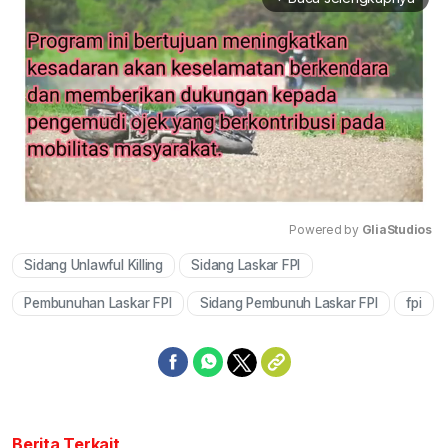
Powered by 
GliaStudios
Sidang Unlawful Killing
Sidang Laskar FPI
Mute
Pembunuhan Laskar FPI
Sidang Pembunuh Laskar FPI
fpi
Berita Terkait