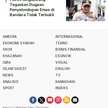
1
Tegaskan Dugaan
Penyelundupan Emas di
Bandara Tidak Terbukti
AMEERA
INTERNASIONAL
EKONOMI SYARIAH
TEKNO
SKOR
BISNIS FINANSIAL
KHAZANAH
ESGNOW
IQRA
VISUAL
ISLAM DIGEST
ENGLISH
NEWS
TV
ANALISIS
RAMADHAN
SPORT
INDEKS
About Us
|
Pedoman Siber
|
Disclaimer