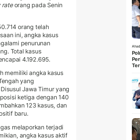
y rate
orang pada Senin
0.714 orang telah
ksaan ini, angka kasus
ngalami penurunan
Ahad
ang. Total kasus
Pol
encapai 4.192.695.
Pen
Ter
ih memiliki angka kasus
 Tengah yang
 Disusul Jawa Timur yang
 posisi ketiga dengan 140
ambahkan 123 kasus, dan
sitif baru.
gas melaporkan terjadi
ikian, angka kasus aktif