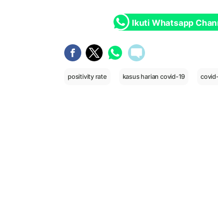
Ikuti Whatsapp Chan
positivity rate
kasus harian covid-19
covid