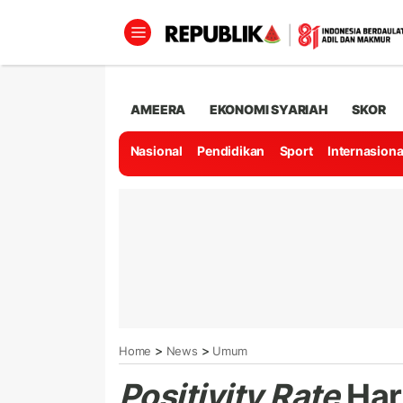
AMEERA
EKONOMI SYARIAH
SKOR
Nasional
Pendidikan
Sport
Internasiona
>
>
Home
News
Umum
Positivity Rate
Har