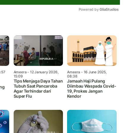
Powered by 
GliaStudios
Mute
:57
Ameera
- 12 January 2026,
Ameera
- 16 June 2025,
15:09
08:38
Tips Menjaga Daya Tahan
Jamaah Haji Pulang
Tubuh Saat Pancaroba
Diimbau Waspada Covid-
ang
Agar Terhindar dari
19, Prokes Jangan
Super Flu
Kendor