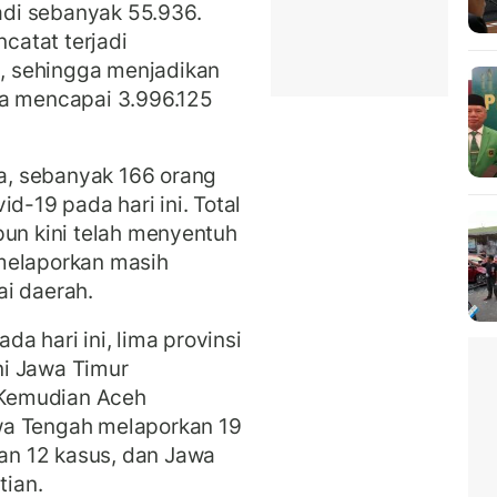
di sebanyak 55.936.
atat terjadi
, sehingga menjadikan
ia mencapai 3.996.125
, sebanyak 166 orang
d-19 pada hari ini. Total
pun kini telah menyentuh
melaporkan masih
ai daerah.
a hari ini, lima provinsi
ni Jawa Timur
Kemudian Aceh
wa Tengah melaporkan 19
n 12 kasus, dan Jawa
ian.