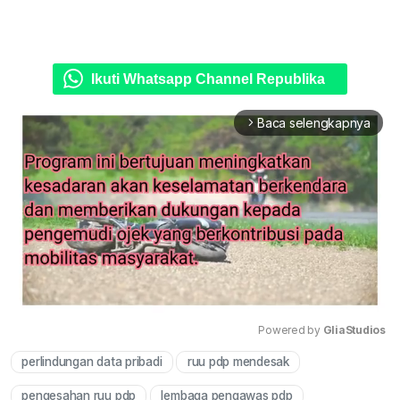
Ikuti Whatsapp Channel Republika
Baca selengkapnya
arrow_forward_ios
Powered by 
GliaStudios
perlindungan data pribadi
ruu pdp mendesak
Mute
pengesahan ruu pdp
lembaga pengawas pdp