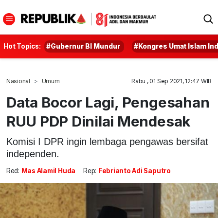
Hot Topics:
#Gubernur BI Mundur
#Kongres Umat Islam In
Nasional
Umum
Rabu , 01 Sep 2021, 12:47 WIB
Data Bocor Lagi, Pengesahan
RUU PDP Dinilai Mendesak
Komisi I DPR ingin lembaga pengawas bersifat
independen.
Red:
Mas Alamil Huda
Rep:
Febrianto Adi Saputro