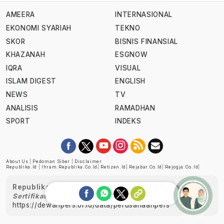
AMEERA
INTERNASIONAL
EKONOMI SYARIAH
TEKNO
SKOR
BISNIS FINANSIAL
KHAZANAH
ESGNOW
IQRA
VISUAL
ISLAM DIGEST
ENGLISH
NEWS
TV
ANALISIS
RAMADHAN
SPORT
INDEKS
About Us
|
Pedoman Siber
|
Disclaimer
Republika.id
|
Ihram.republika.co.id
|
Retizen.id
|
Rejabar.co.id
|
Rejogja.co.id
|
Republika telah diverifikasi oleh Dewan Pers
Sertifikat Nomor 1058/DP-Verifikasi/K/XII/2022
https://dewanpers.or.id/data/perusahaanpers
Ask me!