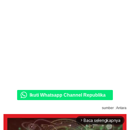
Ikuti Whatsapp Channel Republika
sumber : Antara
Baca selengkapnya
arrow_forward_ios