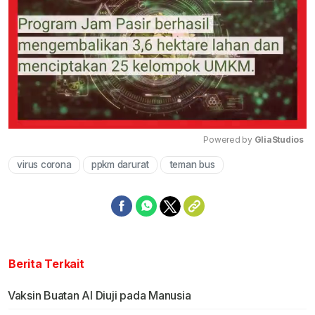
Powered by 
GliaStudios
virus corona
ppkm darurat
teman bus
Mute
Berita Terkait
Vaksin Buatan Al Diuji pada Manusia