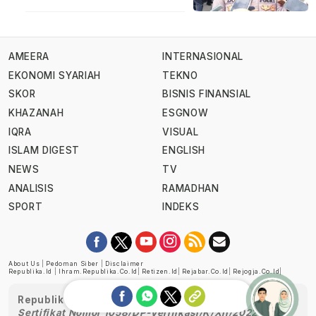
AMEERA
INTERNASIONAL
EKONOMI SYARIAH
TEKNO
SKOR
BISNIS FINANSIAL
KHAZANAH
ESGNOW
IQRA
VISUAL
ISLAM DIGEST
ENGLISH
NEWS
TV
ANALISIS
RAMADHAN
SPORT
INDEKS
About Us
|
Pedoman Siber
|
Disclaimer
Republika.id
|
Ihram.republika.co.id
|
Retizen.id
|
Rejabar.co.id
|
Rejogja.co.id
|
Republika telah diverifikasi oleh Dewan Pers
Sertifikat Nomor 1058/DP-Verifikasi/K/XII/2022