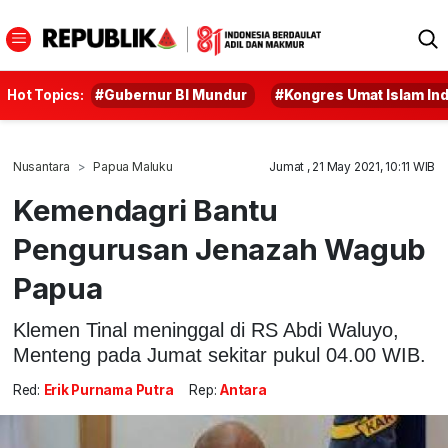
Hot Topics:
#Gubernur BI Mundur
#Kongres Umat Islam In
Nusantara
Papua Maluku
Jumat , 21 May 2021, 10:11 WIB
Kemendagri Bantu
Pengurusan Jenazah Wagub
Papua
Klemen Tinal meninggal di RS Abdi Waluyo,
Menteng pada Jumat sekitar pukul 04.00 WIB.
Red:
Erik Purnama Putra
Rep:
Antara