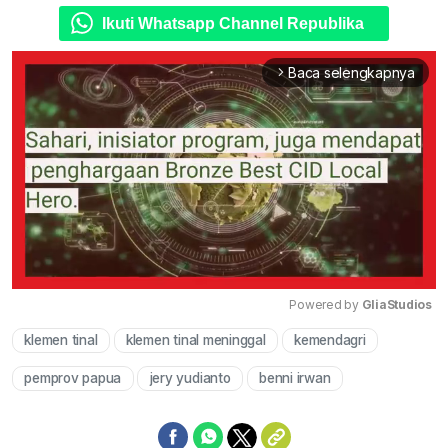
Ikuti Whatsapp Channel Republika
Baca selengkapnya
arrow_forward_ios
Powered by 
GliaStudios
klemen tinal
klemen tinal meninggal
kemendagri
Mute
pemprov papua
jery yudianto
benni irwan