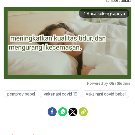
sumber : antara
Baca selengkapnya
arrow_forward_ios
Powered by 
GliaStudios
pemprov babel
vaksinasi covid 19
vaksinasi covid babel
Mute