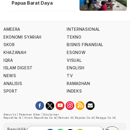
Papua Barat Daya
AMEERA
INTERNASIONAL
EKONOMI SYARIAH
TEKNO
SKOR
BISNIS FINANSIAL
KHAZANAH
ESGNOW
IQRA
VISUAL
ISLAM DIGEST
ENGLISH
NEWS
TV
ANALISIS
RAMADHAN
SPORT
INDEKS
About Us
|
Pedoman Siber
|
Disclaimer
Republika.id
|
Ihram.republika.co.id
|
Retizen.id
|
Rejabar.co.id
|
Rejogja.co.id
|
Republika telah diverifikasi oleh Dewan Pers