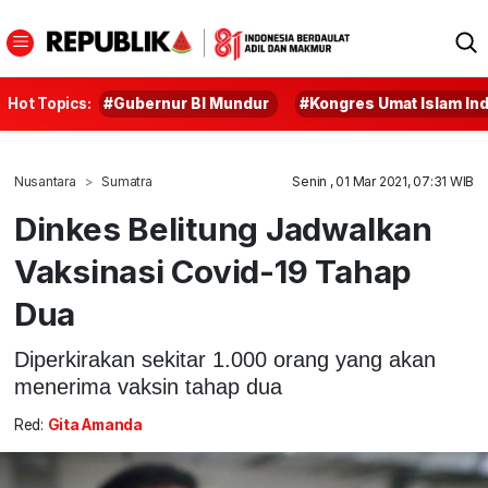
Hot Topics:
#Gubernur BI Mundur
#Kongres Umat Islam In
Nusantara
Sumatra
Senin , 01 Mar 2021, 07:31 WIB
Dinkes Belitung Jadwalkan
Vaksinasi Covid-19 Tahap
Dua
Diperkirakan sekitar 1.000 orang yang akan
menerima vaksin tahap dua
Red:
Gita Amanda