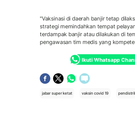
"Vaksinasi di daerah banjir tetap di
strategi memindahkan tempat pelayan
terdampak banjir atau dilakukan di 
pengawasan tim medis yang kompeten
Ikuti Whatsapp Chan
jabar super ketat
vaksin covid 19
pendistri