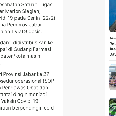
Kesehatan Satuan Tugas
r Marion Siagian,
id-19 pada Senin (22/2).
ima Pemprov Jabar
len 1 vial 9 dosis.
Selas
sedang didistribusikan ke
Rel
pai di Gudang Farmasi
Ata
Da
bupaten/kota masih
.
i Provinsi Jabar ke 27
osedur operasional (SOP)
n Pengawas Obat dan
antai dingin menjadi
 Vaksin Covid-19
raan berpendingin cold