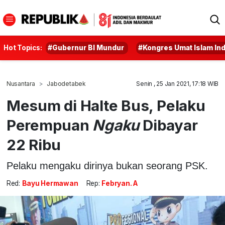
Hot Topics:
#Gubernur BI Mundur
#Kongres Umat Islam In
Nusantara
Jabodetabek
Senin , 25 Jan 2021, 17:18 WIB
Mesum di Halte Bus, Pelaku
Perempuan
Ngaku
Dibayar
22 Ribu
Pelaku mengaku dirinya bukan seorang PSK.
Red:
Bayu Hermawan
Rep:
Febryan. A