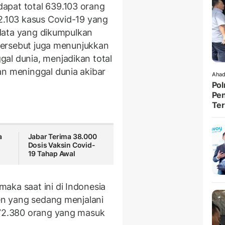
apat total 639.103 orang
72.103 kasus Covid-19 yang
, data yang dikumpulkan
i tersebut juga menunjukkan
al dunia, menjadikan total
an meninggal dunia akibar
Ahad
Pol
Pen
Ter
a
Jabar Terima 38.000
Dosis Vaksin Covid-
19 Tahap Awal
aka saat ini di Indonesia
ien yang sedang menjalani
 72.380 orang yang masuk