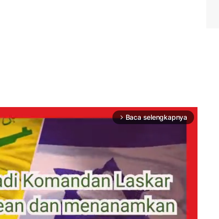
Baca selengkapnya
arrow_forward_ios