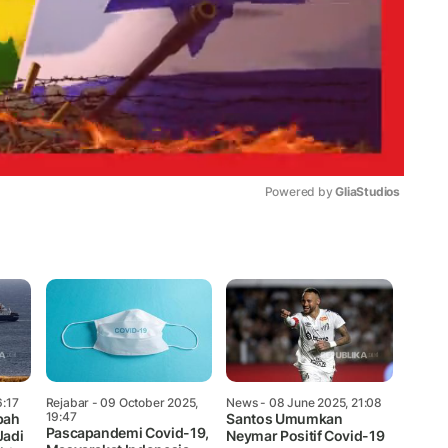
Powered by 
GliaStudios
Mute
6:17
Rejabar
- 09 October 2025,
News
- 08 June 2025, 21:08
19:47
bah
Santos Umumkan
Pascapandemi Covid-19,
Jadi
Neymar Positif Covid-19