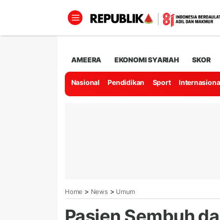
AMEERA
EKONOMI SYARIAH
SKOR
Nasional
Pendidikan
Sport
Internasiona
>
>
Home
News
Umum
Pasien Sembuh da