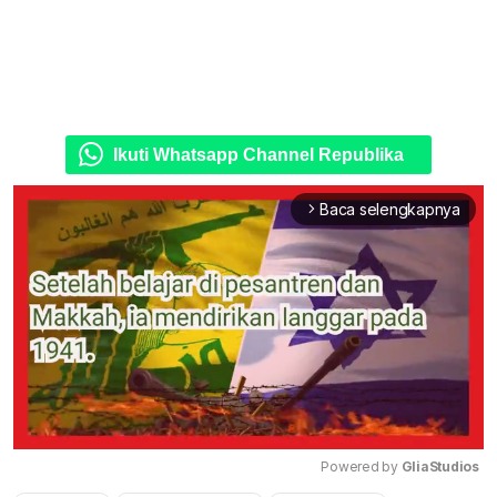
Ikuti Whatsapp Channel Republika
Baca selengkapnya
arrow_forward_ios
Powered by 
GliaStudios