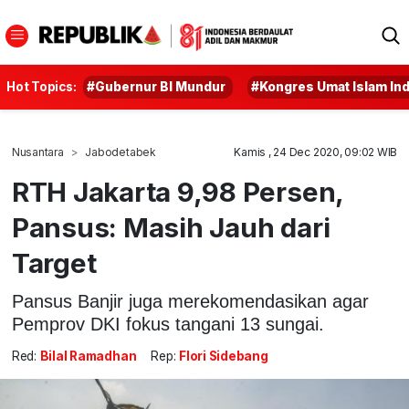
Hot Topics:
#Gubernur BI Mundur
#Kongres Umat Islam In
Nusantara
Jabodetabek
Kamis , 24 Dec 2020, 09:02 WIB
RTH Jakarta 9,98 Persen,
Pansus: Masih Jauh dari
Target
Pansus Banjir juga merekomendasikan agar
Pemprov DKI fokus tangani 13 sungai.
Red:
Bilal Ramadhan
Rep:
Flori Sidebang