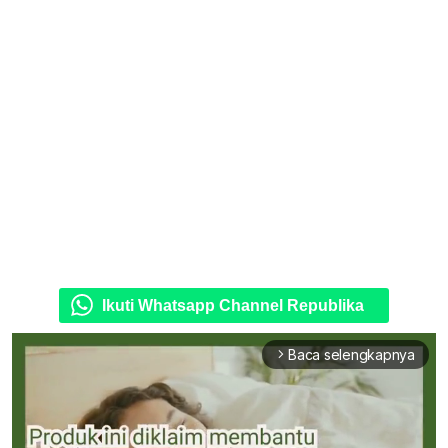
Ikuti Whatsapp Channel Republika
Baca selengkapnya
arrow_forward_ios