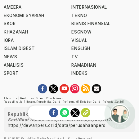
AMEERA
INTERNASIONAL
EKONOMI SYARIAH
TEKNO
SKOR
BISNIS FINANSIAL
KHAZANAH
ESGNOW
IQRA
VISUAL
ISLAM DIGEST
ENGLISH
NEWS
TV
ANALISIS
RAMADHAN
SPORT
INDEKS
About Us
|
Pedoman Siber
|
Disclaimer
Republika.id
|
Ihram.republika.co.id
|
Retizen.id
|
Rejabar.co.id
|
Rejogja.co.id
|
Republika telah diverifikasi oleh Dewan Pers
Sertifikat Nomor 1058/DP-Verifikasi/K/XII/2022
https://dewanpers.or.id/data/perusahaanpers
Ask me!
© 2026 PT Republika Media Mandiri - All Rights Reserved.