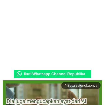
Ikuti Whatsapp Channel Republika
Baca selengkapnya
arrow_forward_ios