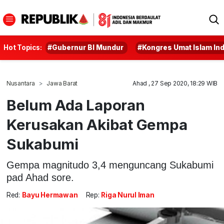
Hot Topics:
#Gubernur BI Mundur
#Kongres Umat Islam In
Nusantara
Jawa Barat
Ahad , 27 Sep 2020, 18:29 WIB
Belum Ada Laporan
Kerusakan Akibat Gempa
Sukabumi
Gempa magnitudo 3,4 menguncang Sukabumi
pad Ahad sore.
Red:
Bayu Hermawan
Rep:
Riga Nurul Iman