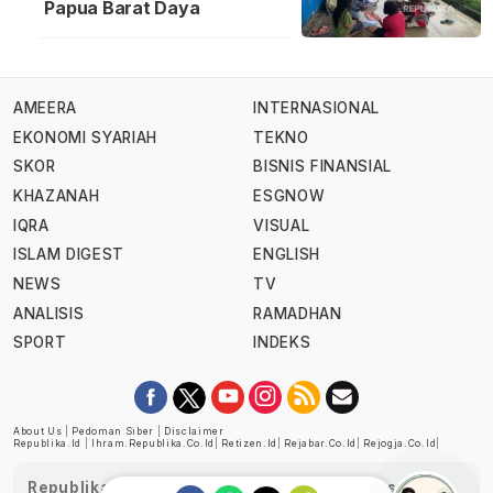
Papua Barat Daya
AMEERA
INTERNASIONAL
EKONOMI SYARIAH
TEKNO
SKOR
BISNIS FINANSIAL
KHAZANAH
ESGNOW
IQRA
VISUAL
ISLAM DIGEST
ENGLISH
NEWS
TV
ANALISIS
RAMADHAN
SPORT
INDEKS
About Us
|
Pedoman Siber
|
Disclaimer
Republika.id
|
Ihram.republika.co.id
|
Retizen.id
|
Rejabar.co.id
|
Rejogja.co.id
|
Republika telah diverifikasi oleh Dewan Pers