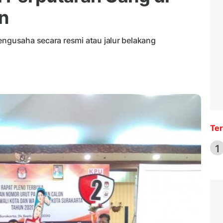
n
engusaha secara resmi atau jalur belakang
Ter
1