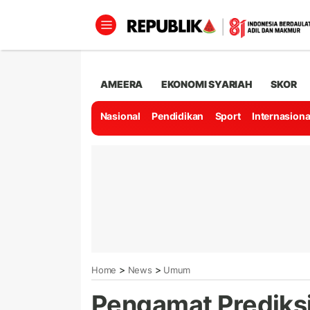
AMEERA
EKONOMI SYARIAH
SKOR
Nasional
Pendidikan
Sport
Internasiona
>
>
Home
News
Umum
Pengamat Prediksi