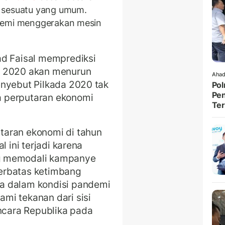
 sesuatu yang umum.
 demi menggerakan mesin
 Faisal memprediksi
a 2020 akan menurun
Ahad
enyebut Pilkada 2020 tak
Pol
Pen
 perputaran ekonomi
Ter
taran ekonomi di tahun
l ini terjadi karena
 memodali kampanye
erbatas ketimbang
a dalam kondisi pandemi
mi tekanan dari sisi
ancara Republika pada