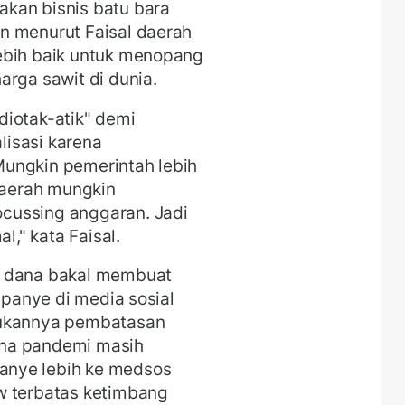
kan bisnis batu bara
n menurut Faisal daerah
ebih baik untuk menopang
arga sawit di dunia.
diotak-atik" demi
alisasi karena
Mungkin pemerintah lebih
 daerah mungkin
cussing anggaran. Jadi
l," kata Faisal.
n dana bakal membuat
mpanye di media sosial
kukannya pembatasan
ena pandemi masih
anye lebih ke medsos
w terbatas ketimbang