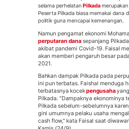
selama perhelatan
Pilkada
merupakan
Peserta Pilkada biasa memakai dana
politik guna mencapai kemenangan.
Namun pengamat ekonomi Mohamad
perputaran dana
sepanjang Pilkad
akibat pandemi Covid-19. Faisal m
akan memberi pengaruh besar pada
2021.
Bahkan dampak Pilkada pada perpu
ini pun terbatas. Faishal menduga ha
terbatasnya kocek
pengusaha
yang
Pilkada. "Dampaknya ekonominya t
Pilkada sebelum-sebelumnya karen
gini umumnya pelaku usaha mengala
cash flow," kata Faisal saat diwaw
Kamis (24/9).