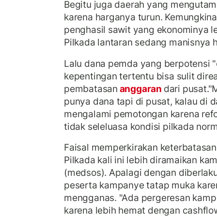
Begitu juga daerah yang mengutama
karena harganya turun. Kemungkina
penghasil sawit yang ekonominya l
Pilkada lantaran sedang manisnya h
Lalu dana pemda yang berpotensi "
kepentingan tertentu bisa sulit dire
pembatasan
anggaran
dari pusat."
punya dana tapi di pusat, kalau di
mengalami pemotongan karena refo
tidak seleluasa kondisi pilkada norma
Faisal memperkirakan keterbatasa
Pilkada kali ini lebih diramaikan ka
(medsos). Apalagi dengan diberla
peserta kampanye tatap muka kar
mengganas.
"Ada pergeresan kamp
karena lebih hemat dengan cashflo