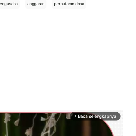
engusaha
anggaran
perputaran dana
Baca selengkapnya
arrow_forward_ios