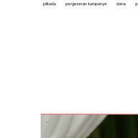
pilkada
pergeseran kampanye
dana
p