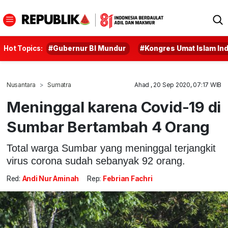
Hot Topics:
#Gubernur BI Mundur
#Kongres Umat Islam In
Nusantara
Sumatra
Ahad , 20 Sep 2020, 07:17 WIB
Meninggal karena Covid-19 di
Sumbar Bertambah 4 Orang
Total warga Sumbar yang meninggal terjangkit
virus corona sudah sebanyak 92 orang.
Red:
Andi Nur Aminah
Rep:
Febrian Fachri