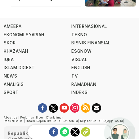
AMEERA
INTERNASIONAL
EKONOMI SYARIAH
TEKNO
SKOR
BISNIS FINANSIAL
KHAZANAH
ESGNOW
IQRA
VISUAL
ISLAM DIGEST
ENGLISH
NEWS
TV
ANALISIS
RAMADHAN
SPORT
INDEKS
About Us
|
Pedoman Siber
|
Disclaimer
Republika.id
|
Ihram.republika.co.id
|
Retizen.id
|
Rejabar.co.id
|
Rejogja.co.id
|
Republika telah diverifikasi oleh Dewan Pers
Sertifikat Nomor 1058/DP-Verifikasi/K/XII/2022