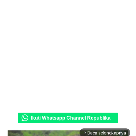
Ikuti Whatsapp Channel Republika
Baca selengkapnya
arrow_forward_ios