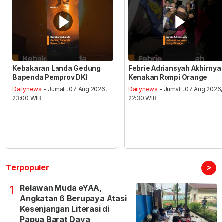
Kebakaran Landa Gedung
Febrie Adriansyah Akhirnya
Bapenda Pemprov DKI
Kenakan Rompi Orange
Dailynews
- Jumat , 07 Aug 2026,
Dailynews
- Jumat , 07 Aug 2026
23:00 WIB
22:30 WIB
>
Terpopuler
Relawan Muda eYAA,
1
Angkatan 6 Berupaya Atasi
Kesenjangan Literasi di
Papua Barat Daya