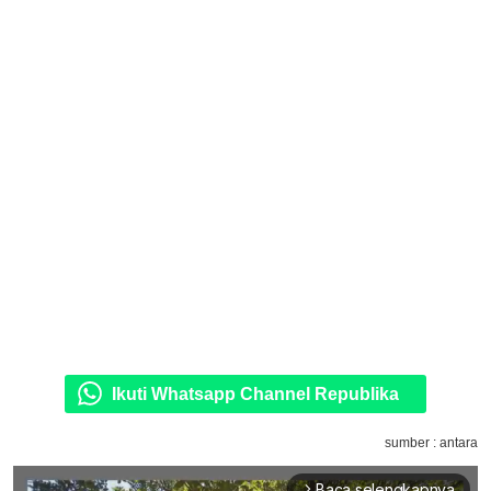
Ikuti Whatsapp Channel Republika
sumber : antara
Baca selengkapnya
arrow_forward_ios