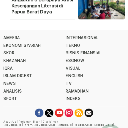
Kesenjangan Literasi di
Papua Barat Daya
AMEERA
INTERNASIONAL
EKONOMI SYARIAH
TEKNO
SKOR
BISNIS FINANSIAL
KHAZANAH
ESGNOW
IQRA
VISUAL
ISLAM DIGEST
ENGLISH
NEWS
TV
ANALISIS
RAMADHAN
SPORT
INDEKS
About Us
|
Pedoman Siber
|
Disclaimer
Republika.id
|
Ihram.republika.co.id
|
Retizen.id
|
Rejabar.co.id
|
Rejogja.co.id
|