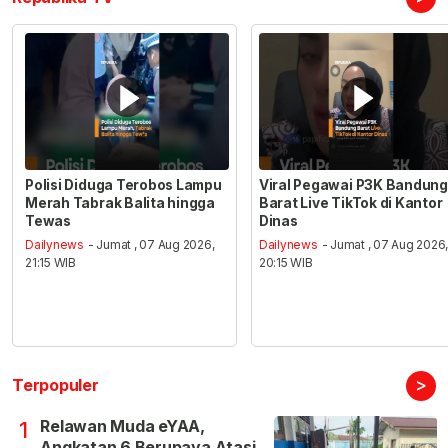
Polisi Diduga Terobos Lampu
Viral Pegawai P3K Bandung
Merah Tabrak Balita hingga
Barat Live TikTok di Kantor
Tewas
Dinas
Dailynews
- Jumat , 07 Aug 2026,
Dailynews
- Jumat , 07 Aug 2026
21:15 WIB
20:15 WIB
>
Terpopuler
Relawan Muda eYAA,
1
Angkatan 6 Berupaya Atasi