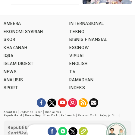
AMEERA
INTERNASIONAL
EKONOMI SYARIAH
TEKNO
SKOR
BISNIS FINANSIAL
KHAZANAH
ESGNOW
IQRA
VISUAL
ISLAM DIGEST
ENGLISH
NEWS
TV
ANALISIS
RAMADHAN
SPORT
INDEKS
About Us
|
Pedoman Siber
|
Disclaimer
Republika.id
|
Ihram.republika.co.id
|
Retizen.id
|
Rejabar.co.id
|
Rejogja.co.id
|
Republika telah diverifikasi oleh Dewan Pers
Sertifikat Nomor 1058/DP-Verifikasi/K/XII/2022