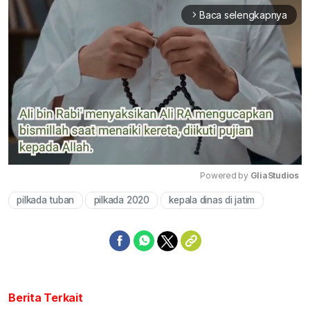
Baca selengkapnya
arrow_forward_ios
Powered by 
GliaStudios
pilkada tuban
pilkada 2020
kepala dinas di jatim
Mute
Berita Terkait