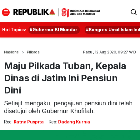
Hot Topics:
#Gubernur BI Mundur
#Kongres Umat Islam In
Nasional
Pilkada
Rabu , 12 Aug 2020, 09:27 WIB
Maju Pilkada Tuban, Kepala
Dinas di Jatim Ini Pensiun
Dini
Setiajit mengaku, pengajuan pensiun dini telah
disetujui oleh Gubernur Khofifah.
Red:
Ratna Puspita
Rep:
Dadang Kurnia