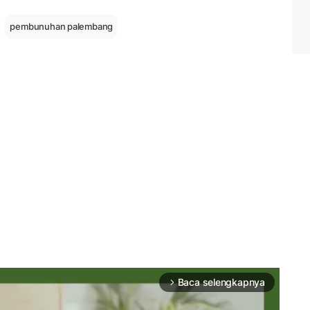
pembunuhan palembang
Baca selengkapnya
arrow_forward_ios