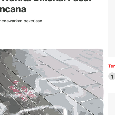
ncana
menawarkan pekerjaan.
Ter
1