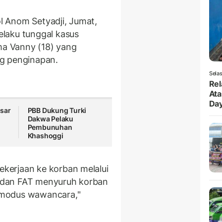
 Anom Setyadji, Jumat,
laku tunggal kasus
a Vanny (18) yang
g penginapan.
Selas
Rel
Ata
Da
sar
PBB Dukung Turki
Dakwa Pelaku
i
Pembunuhan
Khashoggi
kerjaan ke korban melalui
ik dan FAT menyuruh korban
 modus wawancara,"