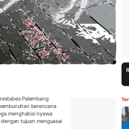
restabes Palembang
Ter
 pembunuhan berencana
u tega menghabisi nyawa
 dengan tujuan menguasai