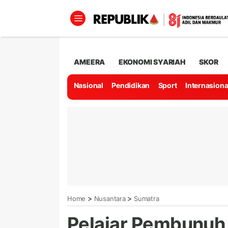
AMEERA
EKONOMI SYARIAH
SKOR
Nasional
Pendidikan
Sport
Internasiona
>
>
Home
Nusantara
Sumatra
Pelajar Pembunuh 