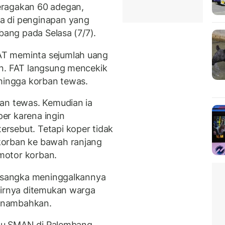
eragakan 60 adegan,
a di penginapan yang
bang pada Selasa (7/7).
AT meminta sejumlah uang
an. FAT langsung mencekik
 hingga korban tewas.
an tewas. Kemudian ia
er karena ingin
rsebut. Tetapi koper tidak
korban ke bawah ranjang
motor korban.
ersangka meninggalkannya
hirnya ditemukan warga
enambahkan.
satu SMAN di Palembang