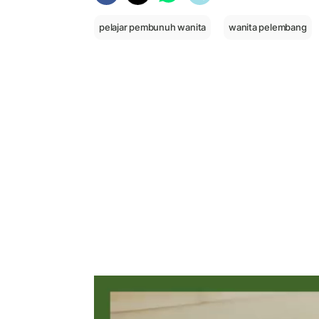
pelajar pembunuh wanita
wanita pelembang