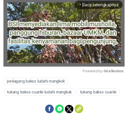
Baca selengkapnya
arrow_forward_ios
Powered by 
GliaStudios
pedagang bakso ludahi mangkok
Mute
tukang bakso cuanki ludahi mangkuk
tukang bakso cuanki