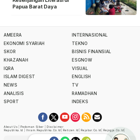
Kesenjangan Literasi di
Papua Barat Daya
AMEERA
INTERNASIONAL
EKONOMI SYARIAH
TEKNO
SKOR
BISNIS FINANSIAL
KHAZANAH
ESGNOW
IQRA
VISUAL
ISLAM DIGEST
ENGLISH
NEWS
TV
ANALISIS
RAMADHAN
SPORT
INDEKS
About Us
|
Pedoman Siber
|
Disclaimer
Republika.id
|
Ihram.republika.co.id
|
Retizen.id
|
Rejabar.co.id
|
Rejogja.co.id
|