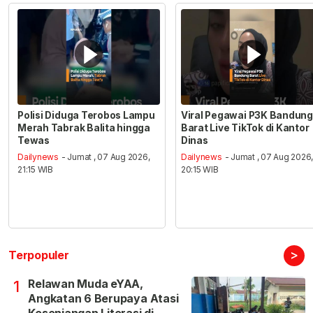
Polisi Diduga Terobos Lampu
Viral Pegawai P3K Bandung
Merah Tabrak Balita hingga
Barat Live TikTok di Kantor
Tewas
Dinas
Dailynews
- Jumat , 07 Aug 2026,
Dailynews
- Jumat , 07 Aug 2026
21:15 WIB
20:15 WIB
>
Terpopuler
Relawan Muda eYAA,
1
Angkatan 6 Berupaya Atasi