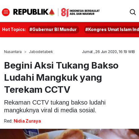
Hot Topics:
#Gubernur BI Mundur
#Kongres Umat Islam In
Nusantara
Jabodetabek
Jumat , 26 Jun 2020, 16:19 WIB
Begini Aksi Tukang Bakso
Ludahi Mangkuk yang
Terekam CCTV
Rekaman CCTV tukang bakso ludahi
mangkuknya viral di media sosial.
Red:
Nidia Zuraya