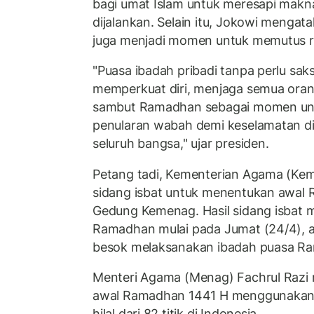
bagi umat Islam untuk meresapi makna
dijalankan. Selain itu, Jokowi menga
juga menjadi momen untuk memutus ra
"Puasa ibadah pribadi tanpa perlu sa
memperkuat diri, menjaga semua orang 
sambut Ramadhan sebagai momen unt
penularan wabah demi keselamatan di
seluruh bangsa," ujar presiden.
Petang tadi, Kementerian Agama (Ke
sidang isbat untuk menentukan awal R
Gedung Kemenag. Hasil sidang isbat
Ramadhan mulai pada Jumat (24/4), ar
besok melaksanakan ibadah puasa R
Menteri Agama (Menag) Fachrul Raz
awal Ramadhan 1441 H menggunakan 
hilal dari 82 titik di Indonesia.