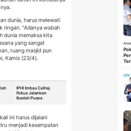
nya.
kan dunia, harus melewati
k ringan. "Adanya wabah
h dunia memaksa kita
uasana yang sangat
Ahad
Pol
nan, ruang masjid pun
Pen
i, Kamis (23/4).
Ter
llah
IPHI Imbau Calhaj
Fokus Jalankan
Ibadah Puasa
i ini harus dijalani
stru menjadi kesempatan