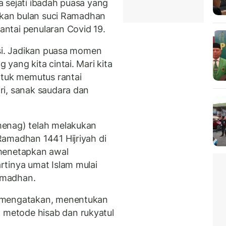
 sejati ibadah puasa yang
takan bulan suci Ramadhan
ntai penularan Covid 19.
ksi. Jadikan puasa momen
yang kita cintai. Mari kita
uk memutus rantai
ri, sanak saudara dan
menag) telah melakukan
amadhan 1441 Hijriyah di
 menetapkan awal
tinya umat Islam mulai
amadhan.
i mengatakan, menentukan
metode hisab dan rukyatul