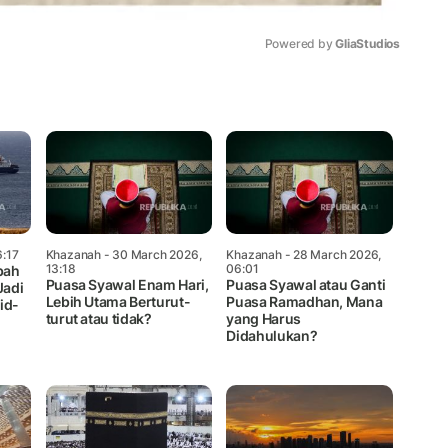
Powered by 
GliaStudios
Mute
6:17
Khazanah
- 30 March 2026,
Khazanah
- 28 March 2026,
13:18
06:01
bah
Puasa Syawal Enam Hari,
Puasa Syawal atau Ganti
Jadi
Lebih Utama Berturut-
Puasa Ramadhan, Mana
id-
turut atau tidak?
yang Harus
Didahulukan?