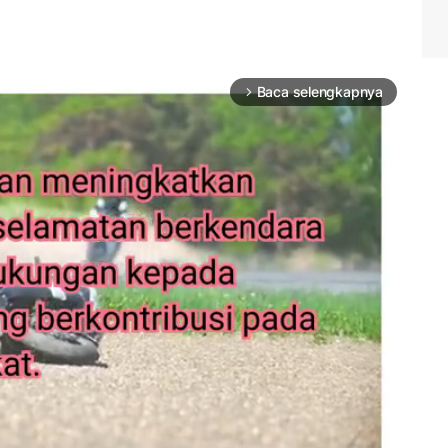
Baca selengkapnya
arrow_forward_ios