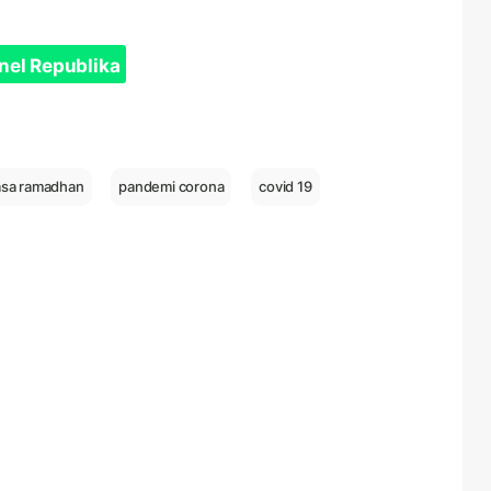
nel Republika
sa ramadhan
pandemi corona
covid 19