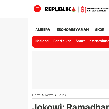
AMEERA
EKONOMI SYARIAH
SKOR
Nasional
Pendidikan
Sport
Internasiona
>
>
Home
News
Politik
Jokowi: Ramadha