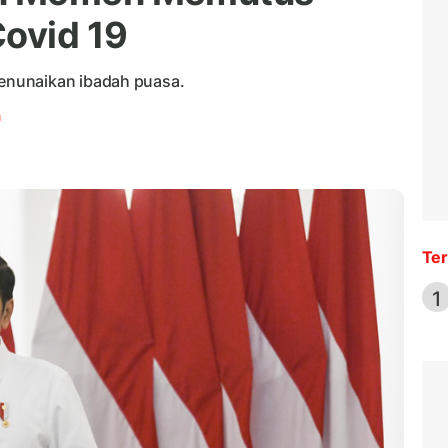
Covid 19
enunaikan ibadah puasa.
n
Ter
1