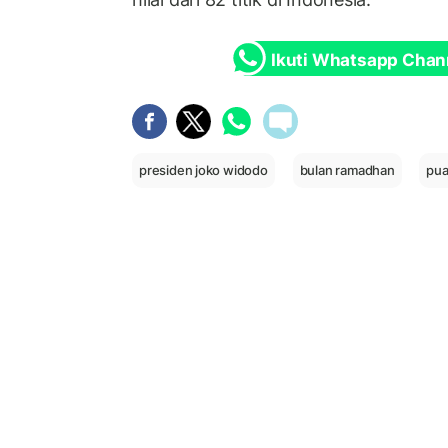
Ikuti Whatsapp Chan
presiden joko widodo
bulan ramadhan
pua