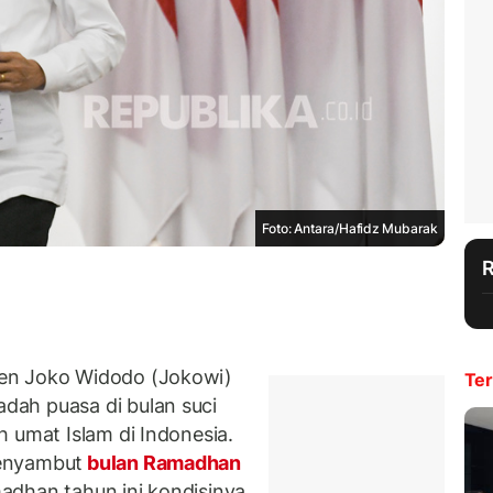
Foto: Antara/Hafidz Mubarak
en Joko Widodo (Jokowi)
Ter
ah puasa di bulan suci
 umat Islam di Indonesia.
menyambut
bulan Ramadhan
adhan tahun ini kondisinya