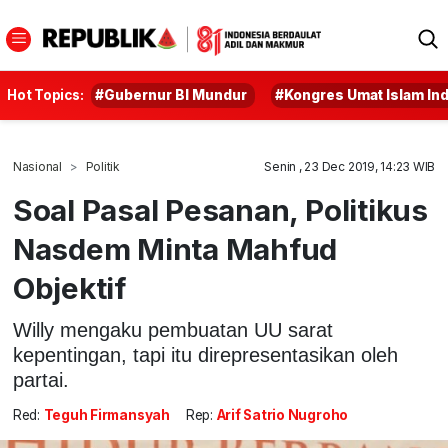
Hot Topics:
#Gubernur BI Mundur
#Kongres Umat Islam In
Nasional
Politik
Senin , 23 Dec 2019, 14:23 WIB
Soal Pasal Pesanan, Politikus
Nasdem Minta Mahfud
Objektif
Willy mengaku pembuatan UU sarat
kepentingan, tapi itu direpresentasikan oleh
partai.
Red:
Teguh Firmansyah
Rep:
Arif Satrio Nugroho