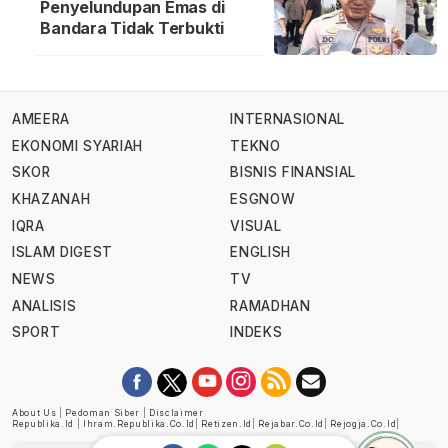
Penyelundupan Emas di
Bandara Tidak Terbukti
AMEERA
INTERNASIONAL
EKONOMI SYARIAH
TEKNO
SKOR
BISNIS FINANSIAL
KHAZANAH
ESGNOW
IQRA
VISUAL
ISLAM DIGEST
ENGLISH
NEWS
TV
ANALISIS
RAMADHAN
SPORT
INDEKS
About Us
|
Pedoman Siber
|
Disclaimer
Republika.id
|
Ihram.republika.co.id
|
Retizen.id
|
Rejabar.co.id
|
Rejogja.co.id
|