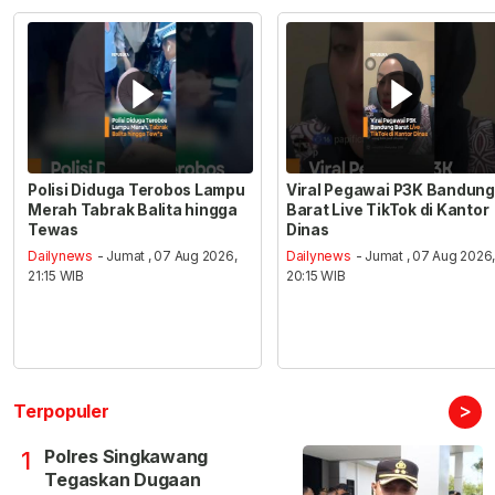
Polisi Diduga Terobos Lampu
Viral Pegawai P3K Bandung
Merah Tabrak Balita hingga
Barat Live TikTok di Kantor
Tewas
Dinas
Dailynews
- Jumat , 07 Aug 2026,
Dailynews
- Jumat , 07 Aug 2026
21:15 WIB
20:15 WIB
>
Terpopuler
Polres Singkawang
1
Tegaskan Dugaan