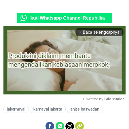
Ikuti Whatsapp Channel Republika
Baca selengkapnya
arrow_forward_ios
Powered by 
GliaStudios
jakarnaval
karnaval jakarta
anies baswedan
Mute