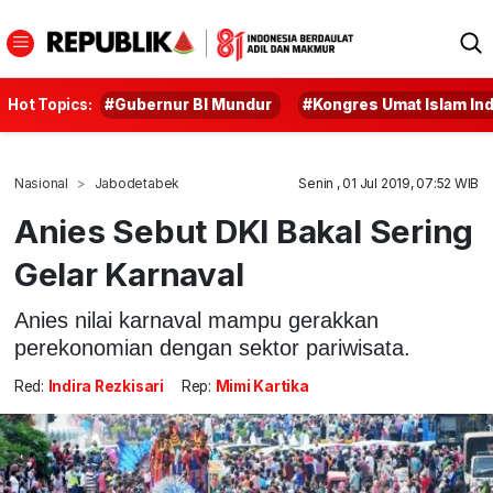
Hot Topics:
#Gubernur BI Mundur
#Kongres Umat Islam In
Nasional
Jabodetabek
Senin , 01 Jul 2019, 07:52 WIB
Anies Sebut DKI Bakal Sering
Gelar Karnaval
Anies nilai karnaval mampu gerakkan
perekonomian dengan sektor pariwisata.
Red:
Indira Rezkisari
Rep:
Mimi Kartika