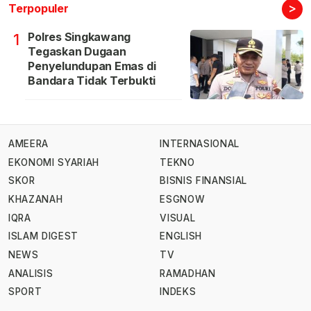
>
Terpopuler
Polres Singkawang
1
Tegaskan Dugaan
Penyelundupan Emas di
Bandara Tidak Terbukti
AMEERA
INTERNASIONAL
EKONOMI SYARIAH
TEKNO
SKOR
BISNIS FINANSIAL
KHAZANAH
ESGNOW
IQRA
VISUAL
ISLAM DIGEST
ENGLISH
NEWS
TV
ANALISIS
RAMADHAN
SPORT
INDEKS