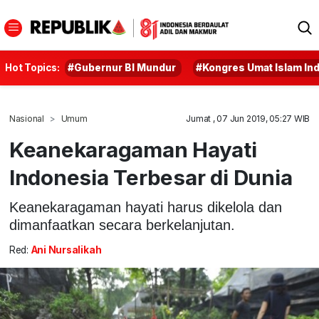
Hot Topics:
#Gubernur BI Mundur
#Kongres Umat Islam In
Nasional
Umum
Jumat , 07 Jun 2019, 05:27 WIB
Keanekaragaman Hayati
Indonesia Terbesar di Dunia
Keanekaragaman hayati harus dikelola dan
dimanfaatkan secara berkelanjutan.
Red:
Ani Nursalikah