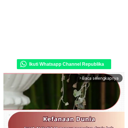
Ikuti Whatsapp Channel Republika
Baca selengkapnya
arrow_forward_ios