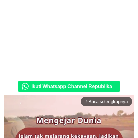
Ikuti Whatsapp Channel Republika
Baca selengkapnya
arrow_forward_ios