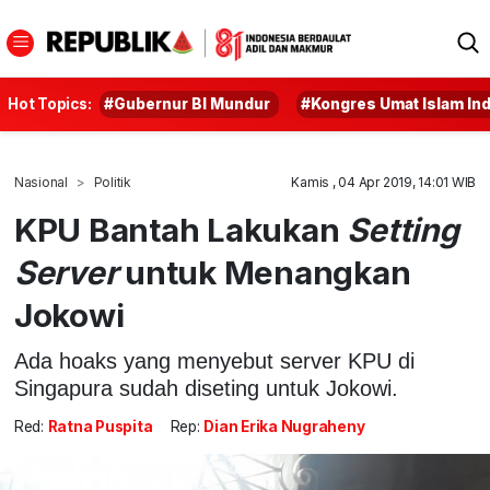
Hot Topics:
#Gubernur BI Mundur
#Kongres Umat Islam In
Nasional
Politik
Kamis , 04 Apr 2019, 14:01 WIB
KPU Bantah Lakukan
Setting
Server
untuk Menangkan
Jokowi
Ada hoaks yang menyebut server KPU di
Singapura sudah diseting untuk Jokowi.
Red:
Ratna Puspita
Rep:
Dian Erika Nugraheny