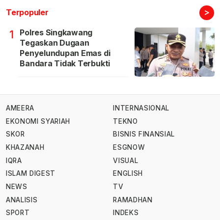
>
Terpopuler
Polres Singkawang
1
Tegaskan Dugaan
Penyelundupan Emas di
Bandara Tidak Terbukti
AMEERA
INTERNASIONAL
EKONOMI SYARIAH
TEKNO
SKOR
BISNIS FINANSIAL
KHAZANAH
ESGNOW
IQRA
VISUAL
ISLAM DIGEST
ENGLISH
NEWS
TV
ANALISIS
RAMADHAN
SPORT
INDEKS