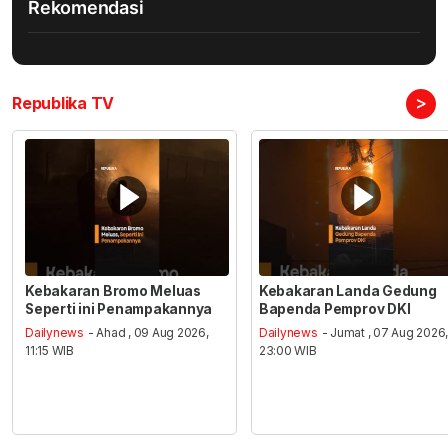
Rekomendasi
>
Republika TV
Kebakaran Bromo Meluas
Kebakaran Landa Gedung
Seperti ini Penampakannya
Bapenda Pemprov DKI
Dailynews
- Ahad , 09 Aug 2026,
Dailynews
- Jumat , 07 Aug 2026
11:15 WIB
23:00 WIB