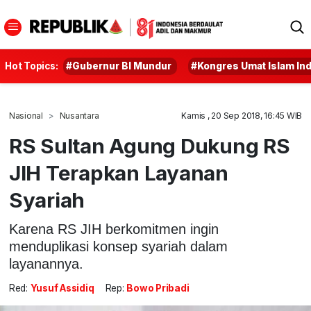
Hot Topics:
#Gubernur BI Mundur
#Kongres Umat Islam In
Nasional
Nusantara
Kamis , 20 Sep 2018, 16:45 WIB
RS Sultan Agung Dukung RS
JIH Terapkan Layanan
Syariah
Karena RS JIH berkomitmen ingin
menduplikasi konsep syariah dalam
layanannya.
Red:
Yusuf Assidiq
Rep:
Bowo Pribadi