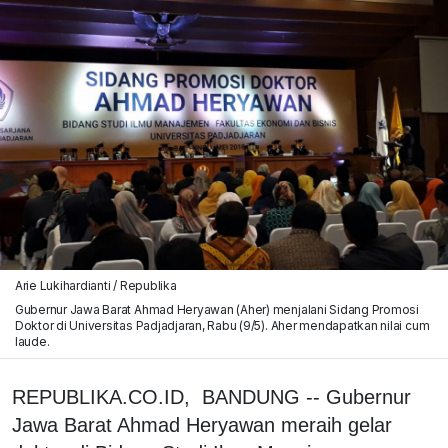
Arie Lukihardianti / Republika
Gubernur Jawa Barat Ahmad Heryawan (Aher) menjalani Sidang Promosi
Doktor di Universitas Padjadjaran, Rabu (9/5). Aher mendapatkan nilai cum
laude.
REPUBLIKA.CO.ID, BANDUNG -- Gubernur
Jawa Barat Ahmad Heryawan meraih gelar