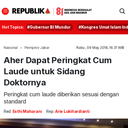
Hot Topics:
#Gubernur BI Mundur
#Kongres Umat Islam In
Nasional
Pemprov Jabar
Rabu , 09 May 2018, 16:31 WIB
Aher Dapat Peringkat Cum
Laude untuk Sidang
Doktornya
Peringkat cum laude diberikan sesuai dengan
standard
Red:
Esthi Maharani
Rep:
Arie Lukihardianti