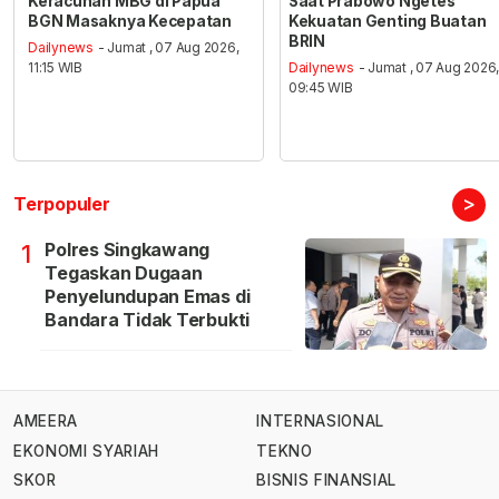
Keracunan MBG di Papua
Saat Prabowo Ngetes
BGN Masaknya Kecepatan
Kekuatan Genting Buatan
BRIN
Dailynews
- Jumat , 07 Aug 2026,
11:15 WIB
Dailynews
- Jumat , 07 Aug 2026
09:45 WIB
>
Terpopuler
Polres Singkawang
1
Tegaskan Dugaan
Penyelundupan Emas di
Bandara Tidak Terbukti
AMEERA
INTERNASIONAL
EKONOMI SYARIAH
TEKNO
SKOR
BISNIS FINANSIAL