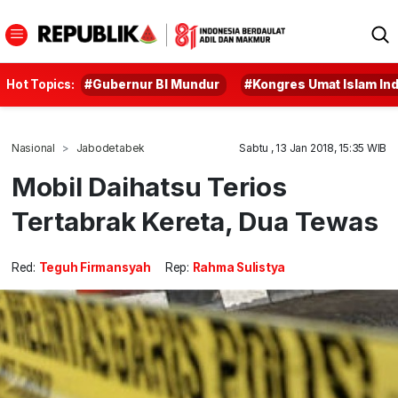
Hot Topics:
#Gubernur BI Mundur
#Kongres Umat Islam In
Nasional
Jabodetabek
Sabtu , 13 Jan 2018, 15:35 WIB
Mobil Daihatsu Terios
Tertabrak Kereta, Dua Tewas
Red:
Teguh Firmansyah
Rep:
Rahma Sulistya