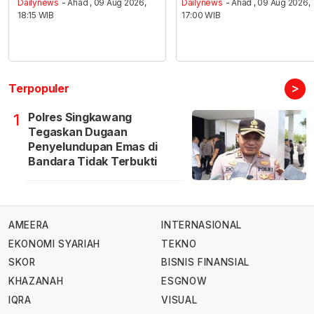
Dailynews
- Ahad , 09 Aug 2026,
Dailynews
- Ahad , 09 Aug 2026,
18:15 WIB
17:00 WIB
>
Terpopuler
Polres Singkawang
1
Tegaskan Dugaan
Penyelundupan Emas di
Bandara Tidak Terbukti
AMEERA
INTERNASIONAL
EKONOMI SYARIAH
TEKNO
SKOR
BISNIS FINANSIAL
KHAZANAH
ESGNOW
IQRA
VISUAL