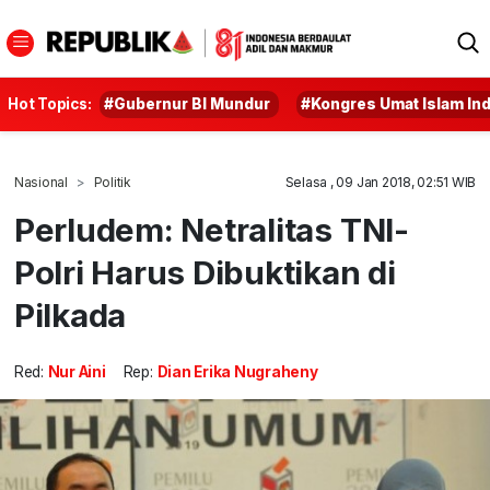
Hot Topics:
#Gubernur BI Mundur
#Kongres Umat Islam In
Nasional
Politik
Selasa , 09 Jan 2018, 02:51 WIB
Perludem: Netralitas TNI-
Polri Harus Dibuktikan di
Pilkada
Red:
Nur Aini
Rep:
Dian Erika Nugraheny