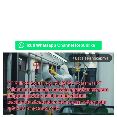
Ikuti Whatsapp Channel Republika
Baca selengkapnya
arrow_forward_ios