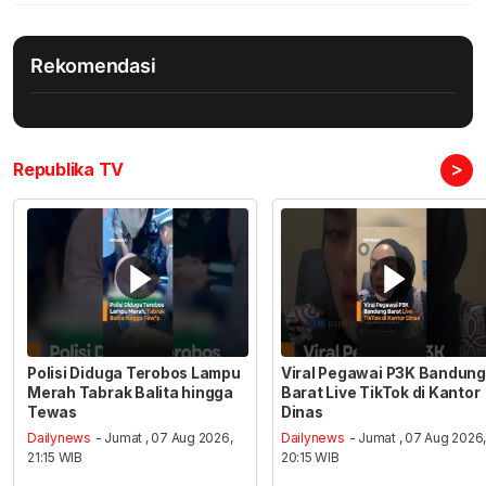
Rekomendasi
>
Republika TV
Polisi Diduga Terobos Lampu
Viral Pegawai P3K Bandung
Merah Tabrak Balita hingga
Barat Live TikTok di Kantor
Tewas
Dinas
Dailynews
- Jumat , 07 Aug 2026,
Dailynews
- Jumat , 07 Aug 2026
21:15 WIB
20:15 WIB