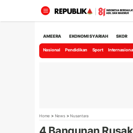
AMEERA
EKONOMI SYARIAH
SKOR
Nasional
Pendidikan
Sport
Internasiona
>
>
Home
News
Nusantara
4 Bangunan Rusak