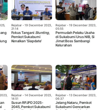
025,
Rejabar
- 19 December 2023,
Rejabar
- 19 December 2023,
21:14
05:55
uang
Fokus Tangani
Stunting
,
Permudah Pelaku Usaha
i
Pemkot Sukabumi
di Sukabumi Urus NIB, Si
ndung
Kenalkan ‘Siapdate’
Jimat Boss Sambangi
Kelurahan
2023,
Rejabar
- 14 December 2023,
Rejabar
- 13 December 2023,
14:51
06:37
kan
Susun RPJPD 2025-
Jelang Nataru, Pemkot
ai
2045, Pemkot Sukabumi
Sukabumi Gencarkan