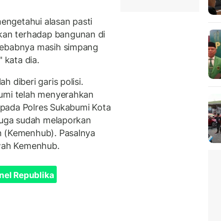
ngetahui alasan pasti
an terhadap bangunan di
nyebabnya masih simpang
 kata dia.
 diberi garis polisi.
bumi telah menyerahkan
pada Polres Sukabumi Kota
 juga sudah melaporkan
n (Kemenhub). Pasalnya
awah Kemenhub.
nel Republika