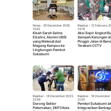
News
- 25 December 2025,
Rejabar
- 12 February 2
15:42
14:19
Kisah Sarah Salma
Aksi Sopir Angkot B
Elzahra, Alumni UBSI
Sampah Karungan d
yang Melesat dari
Pinggir Jalan di Ba
Magang Kampus ke
Terekam CCTV
Lingkungan Pemkot
Sukabumi
Rejabar
- 18 December 2023,
Rejabar
- 18 December 
23:59
21:20
Dorong Sektor
Pemkot Sukabumi a
Peternakan, DKP3 Kota
Integrasikan Berbag