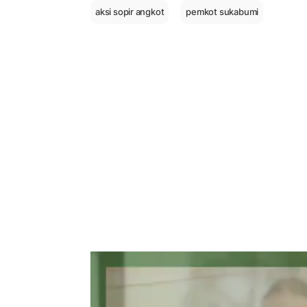
aksi sopir angkot
pemkot sukabumi