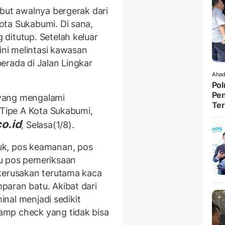
ebut awalnya bergerak dari
ota Sukabumi. Di sana,
ditutup. Setelah keluar
ini melintasi kawasan
erada di Jalan Lingkar
Ahad
Pol
Pen
yang mengalami
Ter
 Tipe A Kota Sukabumi,
o.id
, Selasa(1/8).
uk, pos keamanan, pos
u pos pemeriksaan
 kerusakan terutama kaca
aran batu. Akibat dari
minal menjadi sedikit
mp check yang tidak bisa