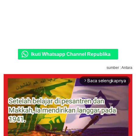
Ikuti Whatsapp Channel Republika
sumber : Antara
Baca selengkapnya
arrow_forward_ios