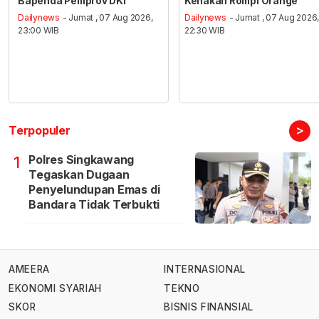
Bapenda Pemprov DKI
Kenakan Rompi Orange
Dailynews
- Jumat , 07 Aug 2026,
Dailynews
- Jumat , 07 Aug 2026
23:00 WIB
22:30 WIB
>
Terpopuler
Polres Singkawang
1
Tegaskan Dugaan
Penyelundupan Emas di
Bandara Tidak Terbukti
AMEERA
INTERNASIONAL
EKONOMI SYARIAH
TEKNO
SKOR
BISNIS FINANSIAL