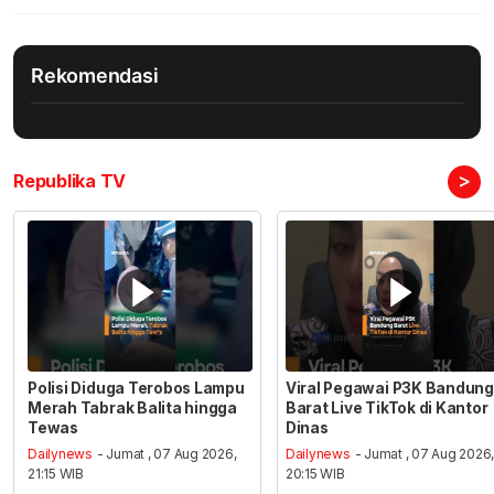
Rekomendasi
>
Republika TV
Polisi Diduga Terobos Lampu
Viral Pegawai P3K Bandung
Merah Tabrak Balita hingga
Barat Live TikTok di Kantor
Tewas
Dinas
Dailynews
- Jumat , 07 Aug 2026,
Dailynews
- Jumat , 07 Aug 2026
21:15 WIB
20:15 WIB