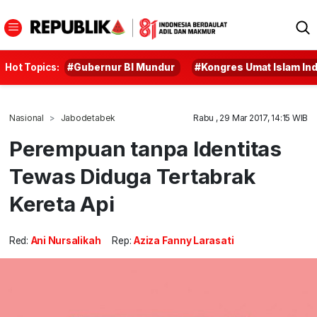
Hot Topics:
#Gubernur BI Mundur
#Kongres Umat Islam In
Nasional
Jabodetabek
Rabu , 29 Mar 2017, 14:15 WIB
Perempuan tanpa Identitas
Tewas Diduga Tertabrak
Kereta Api
Red:
Ani Nursalikah
Rep:
Aziza Fanny Larasati