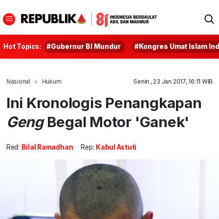
Hot Topics:
#Gubernur BI Mundur
#Kongres Umat Islam In
Nasional
Hukum
Senin , 23 Jan 2017, 16:11 WIB
Ini Kronologis Penangkapan
Geng
Begal Motor 'Ganek'
Red:
Bilal Ramadhan
Rep:
Kabul Astuti