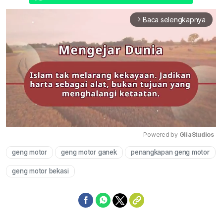
Baca selengkapnya
arrow_forward_ios
Powered by 
GliaStudios
geng motor
geng motor ganek
penangkapan geng motor
Mute
geng motor bekasi