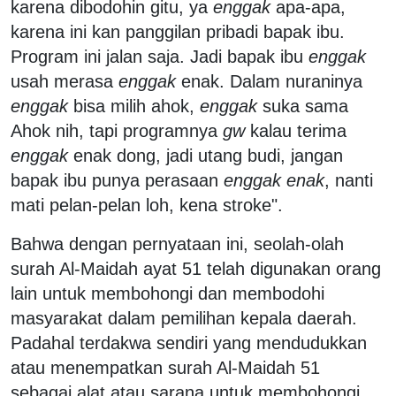
karena dibodohin gitu, ya
enggak
apa-apa,
karena ini kan panggilan pribadi bapak ibu.
Program ini jalan saja. Jadi bapak ibu
enggak
usah merasa
enggak
enak. Dalam nuraninya
enggak
bisa milih ahok,
enggak
suka sama
Ahok nih, tapi programnya
gw
kalau terima
enggak
enak dong, jadi utang budi, jangan
bapak ibu punya perasaan
enggak enak
, nanti
mati pelan-pelan loh, kena stroke".
Bahwa dengan pernyataan ini, seolah-olah
surah Al-Maidah ayat 51 telah digunakan orang
lain untuk membohongi dan membodohi
masyarakat dalam pemilihan kepala daerah.
Padahal terdakwa sendiri yang mendudukkan
atau menempatkan surah Al-Maidah 51
sebagai alat atau sarana untuk membohongi