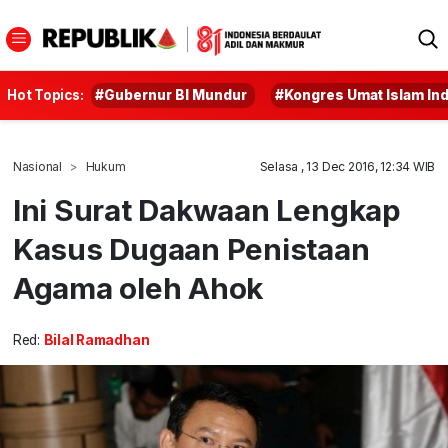
Hot Topics:
#Gubernur BI Mundur
#Kongres Umat Islam In
Nasional
Hukum
Selasa , 13 Dec 2016, 12:34 WIB
Ini Surat Dakwaan Lengkap
Kasus Dugaan Penistaan
Agama oleh Ahok
Red:
Bilal Ramadhan