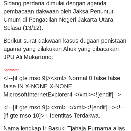
Sidang perdana dimulai dengan agenda
pembacaan dakwaan oleh Jaksa Penuntut
Umum di Pengadilan Negeri Jakarta Utara,
Selasa (13/12).
Berikut surat dakwaan kasus dugaan penistaan
agama yang dilakukan Ahok yang dibacakan
JPU Ali Mukartono:
Sponsored
<!--[if gte mso 9]><xml>
Normal
0
false
false
false
IN
X-NONE
X-NONE
MicrosoftInternetExplorer4
</xml><![endif]-->
<!--[if gte mso 9]><xml>
</xml><![endif]--><!--
[if gte mso 10]>
I Identitas Terdakwa.
Nama lengkap Ir Basuki Tjahaja Purnama alias