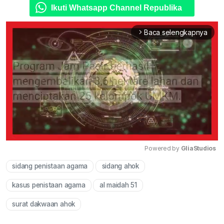
Ikuti Whatsapp Channel Republika
Baca selengkapnya
arrow_forward_ios
Powered by 
GliaStudios
sidang penistaan agama
sidang ahok
Mute
kasus penistaan agama
al maidah 51
surat dakwaan ahok