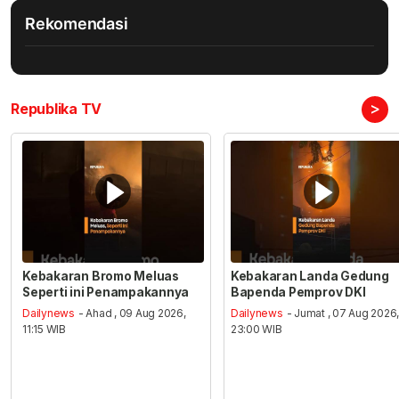
Rekomendasi
>
Republika TV
Kebakaran Bromo Meluas
Kebakaran Landa Gedung
Seperti ini Penampakannya
Bapenda Pemprov DKI
Dailynews
- Ahad , 09 Aug 2026,
Dailynews
- Jumat , 07 Aug 2026
11:15 WIB
23:00 WIB