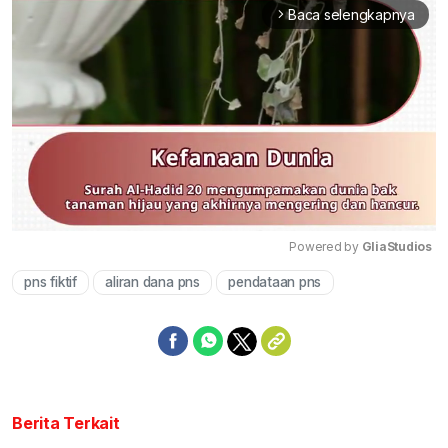
Baca selengkapnya
arrow_forward_ios
Powered by 
GliaStudios
pns fiktif
aliran dana pns
pendataan pns
Mute
Berita Terkait