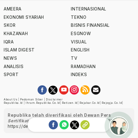
AMEERA
INTERNASIONAL
EKONOMI SYARIAH
TEKNO
SKOR
BISNIS FINANSIAL
KHAZANAH
ESGNOW
IQRA
VISUAL
ISLAM DIGEST
ENGLISH
NEWS
TV
ANALISIS
RAMADHAN
SPORT
INDEKS
About Us
|
Pedoman Siber
|
Disclaimer
Republika.id
|
Ihram.republika.co.id
|
Retizen.id
|
Rejabar.co.id
|
Rejogja.co.id
|
Republika telah diverifikasi oleh Dewan Pers
Sertifikat Nomor 1058/DP-Verifikasi/K/XII/2022
https://dewanpers.or.id/data/perusahaanpers