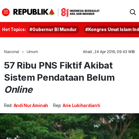
Hot Topics:
#Gubernur BI Mundur
#Kongres Umat Islam In
Nasional
Umum
Ahad , 24 Apr 2016, 09:43 WIB
57 Ribu PNS Fiktif Akibat
Sistem Pendataan Belum
Online
Red:
Andi Nur Aminah
Rep:
Arie Lukihardianti