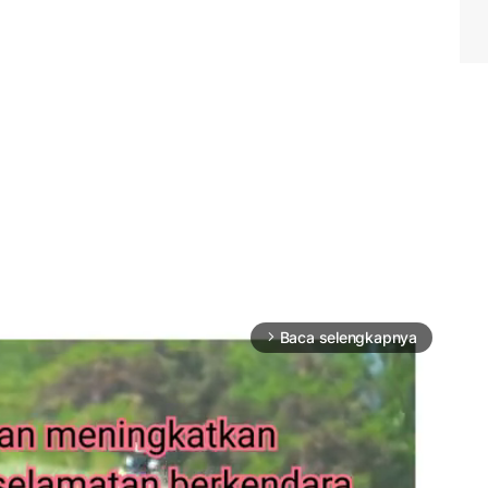
Baca selengkapnya
arrow_forward_ios