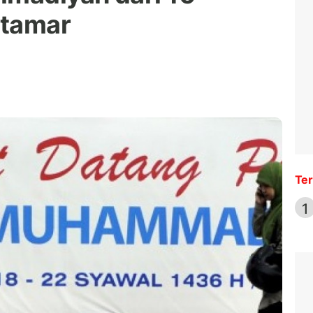
ktamar
Ter
1