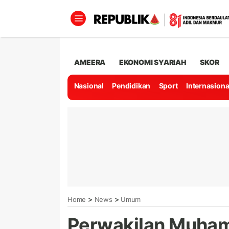
AMEERA
EKONOMI SYARIAH
SKOR
Nasional
Pendidikan
Sport
Internasiona
>
>
Home
News
Umum
Perwakilan Muham