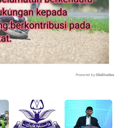
Powered by 
GliaStudios
Mute