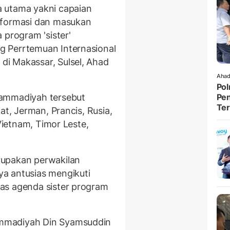
 utama yakni capaian
nformasi dan masukan
rogram 'sister'
 Perrtemuan Internasional
i Makassar, Sulsel, Ahad
Ahad
Pol
hammadiyah tersebut
Pen
Ter
at, Jerman, Prancis, Rusia,
 Vietnam, Timor Leste,
rupakan perwakilan
a antusias mengikuti
as agenda sister program
mmadiyah Din Syamsuddin