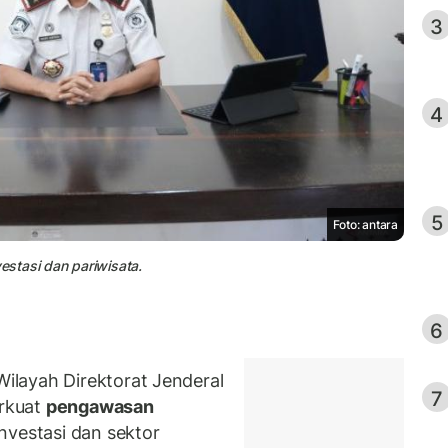
3
4
5
Foto: antara
stasi dan pariwisata.
6
Wilayah Direktorat Jenderal
7
rkuat
pengawasan
nvestasi dan sektor