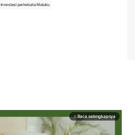
investasi pariwisata Maluku
Baca selengkapnya
arrow_forward_ios