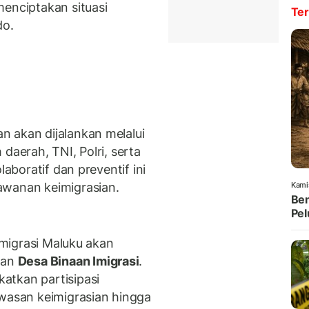
menciptakan situasi
Ter
do.
 akan dijalankan melalui
daerah, TNI, Polri, serta
laboratif dan preventif ini
awanan keimigrasian.
Kami
Ben
Pel
 Imigrasi Maluku akan
an
Desa Binaan Imigrasi
.
atkan partisipasi
asan keimigrasian hingga