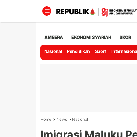
AMEERA
EKONOMI SYARIAH
SKOR
Nasional
Pendidikan
Sport
Internasiona
>
>
Home
News
Nasional
Imigrasi Maluku 