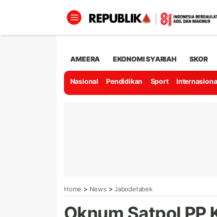
AMEERA
EKONOMI SYARIAH
SKOR
Nasional
Pendidikan
Sport
Internasiona
>
>
Home
News
Jabodetabek
Oknum Satpol PP 