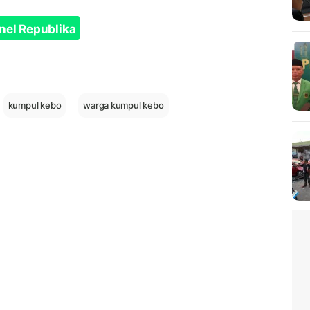
nel Republika
kumpul kebo
warga kumpul kebo