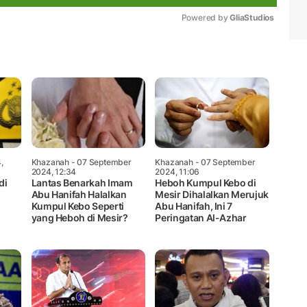
Powered by 
GliaStudios
Mute
,
Khazanah
- 07 September
Khazanah
- 07 September
2024, 12:34
2024, 11:06
di
Lantas Benarkah Imam
Heboh Kumpul Kebo di
Abu Hanifah Halalkan
Mesir Dihalalkan Merujuk
Kumpul Kebo Seperti
Abu Hanifah, Ini 7
yang Heboh di Mesir?
Peringatan Al-Azhar