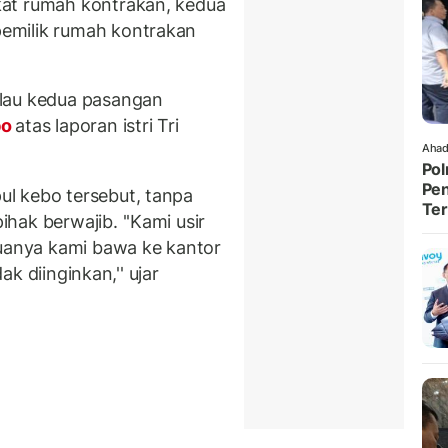
at rumah kontrakan, kedua
emilik rumah kontrakan
alau kedua pasangan
bo
atas laporan istri Tri
Ahad
Pol
Pen
l kebo tersebut, tanpa
Ter
hak berwajib. ''Kami usir
duanya kami bawa ke kantor
dak diinginkan,'' ujar