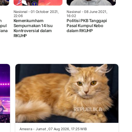
Nasional
- 01 October 2021,
Nasional
- 08 June 2021,
22:06
16:02
n
Kemenkumham
Politisi PKB Tanggapi
pul
Sempurnakan 14 Isu
Pasal Kumpul Kebo
dana
Kontroversial dalam
dalam RKUHP
RKUHP
Ameera
- Jumat , 07 Aug 2026, 17:25 WIB