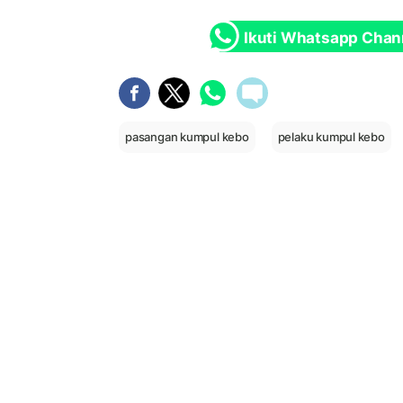
Ikuti Whatsapp Chan
pasangan kumpul kebo
pelaku kumpul kebo