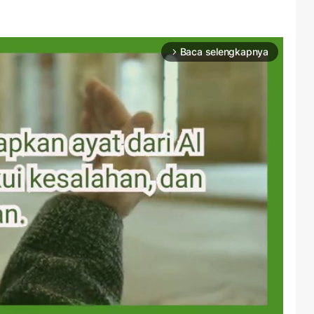
Baca selengkapnya
arrow_forward_ios