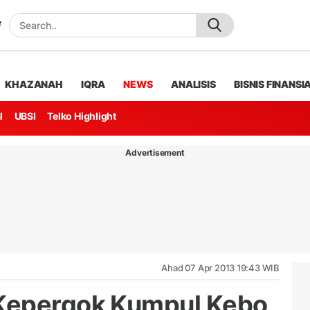
KHAZANAH
IQRA
NEWS
ANALISIS
BISNIS FINANSI
l
UBSI
Telko Highlight
Advertisement
Ahad 07 Apr 2013 19:43 WIB
Kepergok Kumpul Kebo