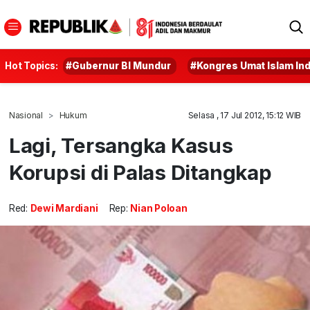
Hot Topics:
#Gubernur BI Mundur
#Kongres Umat Islam In
Nasional
Hukum
Selasa , 17 Jul 2012, 15:12 WIB
Lagi, Tersangka Kasus
Korupsi di Palas Ditangkap
Red:
Dewi Mardiani
Rep:
Nian Poloan