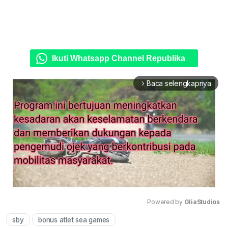
Ikuti Whatsapp Channel Republika
Baca selengkapnya
arrow_forward_ios
Powered by 
GliaStudios
sby
bonus atlet sea games
Mute