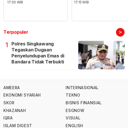
17:30 WIB
17:15 WIB
>
Terpopuler
Polres Singkawang
1
Tegaskan Dugaan
Penyelundupan Emas di
Bandara Tidak Terbukti
AMEERA
INTERNASIONAL
EKONOMI SYARIAH
TEKNO
SKOR
BISNIS FINANSIAL
KHAZANAH
ESGNOW
IQRA
VISUAL
ISLAM DIGEST
ENGLISH