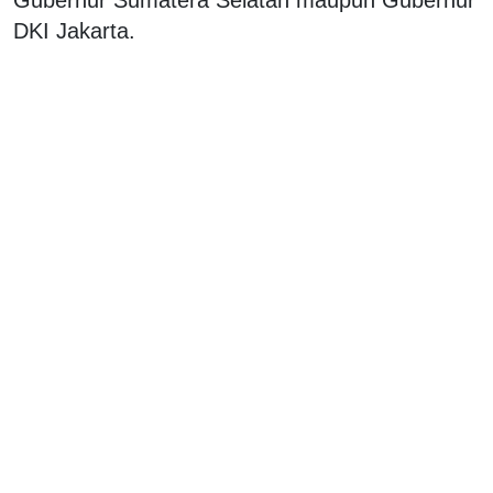
Gubernur Sumatera Selatan maupun Gubernur
DKI Jakarta.